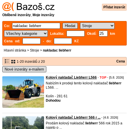
Přidat inzerát
Oblíbené inzeráty
,
Moje inzeráty
Co:
Lokalita:
Okolí:
km
Cena od:
- do:
Kč
Hlavní stránka
>
Stroje
>
nakladac liebherr
Cena
1-20 inzerátů z 20
Nové inzeráty e-mailem
Kolový nakladač Liebherr L566
-
TOP
- [5.8. 2026]
Nabízím k prodeji tento kolový nakladač
liebherr
L566. ...
Kolín - 281 61
Dohodou
Kolový nakladač Liebherr 566 r ...
- [4.8. 2026]
Prodám kolový nakladač
liebherr
566 rok 2015 a
najeto o ...