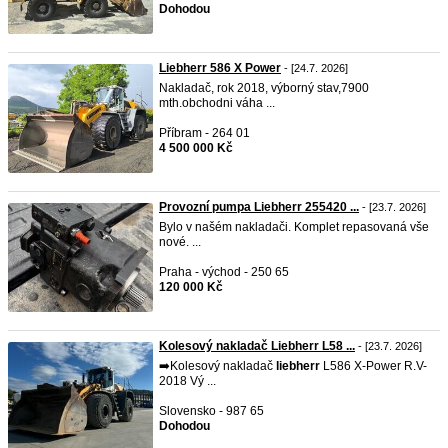
Dohodou
Liebherr 586 X Power
- [24.7. 2026]
Nakladač, rok 2018, výborný stav,7900
mth.obchodni váha ...
Příbram - 264 01
4 500 000 Kč
Provozní pumpa Liebherr 255420 ...
- [23.7. 2026]
Bylo v našém nakladači. Komplet repasovaná vše
nové. ...
Praha - východ - 250 65
120 000 Kč
Kolesový nakladač Liebherr L58 ...
- [23.7. 2026]
➡️Kolesový nakladač
liebherr
L586 X-Power R.V-
2018 Vý ...
Slovensko - 987 65
Dohodou