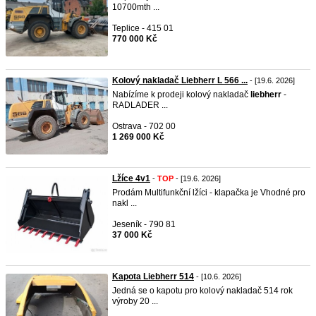
10700mth ...
Teplice - 415 01
770 000 Kč
Kolový nakladač Liebherr L 566 ...
- [19.6. 2026]
Nabízíme k prodeji kolový nakladač
liebherr
-
RADLADER ...
Ostrava - 702 00
1 269 000 Kč
Lžíce 4v1
-
TOP
- [19.6. 2026]
Prodám Multifunkční lžíci - klapačka je Vhodné pro
nakl ...
Jeseník - 790 81
37 000 Kč
Kapota Liebherr 514
- [10.6. 2026]
Jedná se o kapotu pro kolový nakladač 514 rok
výroby 20 ...