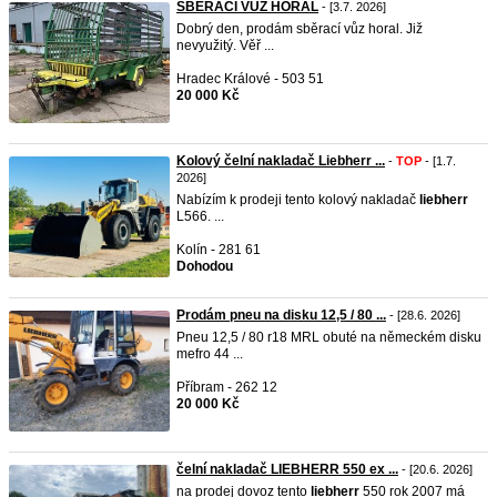
SBĚRACÍ VŮZ HORAL
- [3.7. 2026]
Dobrý den, prodám sběrací vůz horal. Již
nevyužitý. Věř ...
Hradec Králové - 503 51
20 000 Kč
Kolový čelní nakladač Liebherr ...
-
TOP
- [1.7.
2026]
Nabízím k prodeji tento kolový nakladač
liebherr
L566. ...
Kolín - 281 61
Dohodou
Prodám pneu na disku 12,5 / 80 ...
- [28.6. 2026]
Pneu 12,5 / 80 r18 MRL obuté na německém disku
mefro 44 ...
Příbram - 262 12
20 000 Kč
čelní nakladač LIEBHERR 550 ex ...
- [20.6. 2026]
na prodej dovoz tento
liebherr
550 rok 2007 má