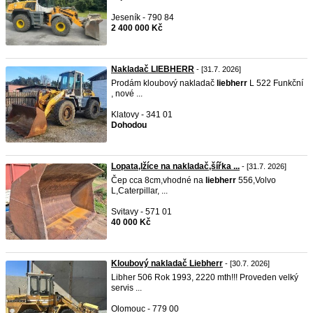
Jeseník - 790 84
2 400 000 Kč
Nakladač LIEBHERR
- [31.7. 2026]
Prodám kloubový nakladač
liebherr
L 522 Funkční
, nové ...
Klatovy - 341 01
Dohodou
Lopata,lžíce na nakladač,šířka ...
- [31.7. 2026]
Čep cca 8cm,vhodné na
liebherr
556,Volvo
L,Caterpillar, ...
Svitavy - 571 01
40 000 Kč
Kloubový nakladač Liebherr
- [30.7. 2026]
Libher 506 Rok 1993, 2220 mth!!! Proveden velký
servis ...
Olomouc - 779 00