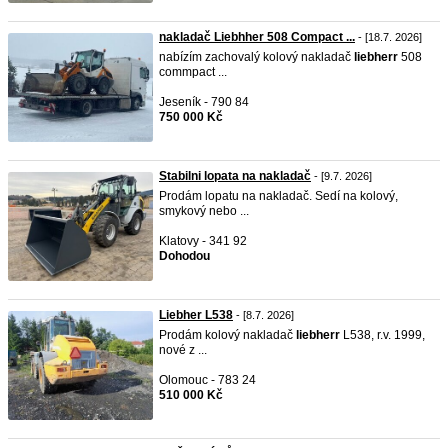
nakladač Liebhher 508 Compact ...
- [18.7. 2026]
nabízím zachovalý kolový nakladač
liebherr
508
commpact ...
Jeseník - 790 84
750 000 Kč
Stabilni lopata na nakladač
- [9.7. 2026]
Prodám lopatu na nakladač. Sedí na kolový,
smykový nebo ...
Klatovy - 341 92
Dohodou
Liebher L538
- [8.7. 2026]
Prodám kolový nakladač
liebherr
L538, r.v. 1999,
nové z ...
Olomouc - 783 24
510 000 Kč