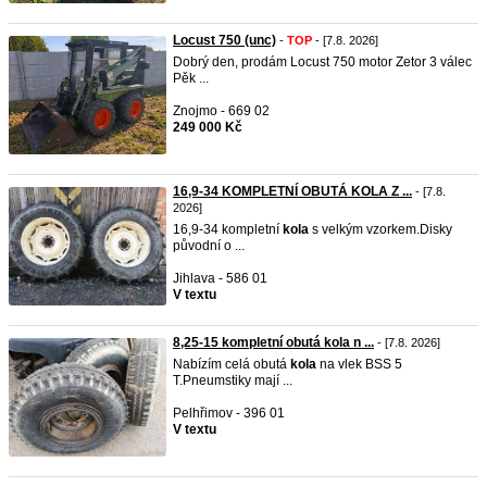
Locust 750 (unc)
-
TOP
- [7.8. 2026]
Dobrý den, prodám Locust 750 motor Zetor 3 válec
Pěk ...
Znojmo - 669 02
249 000 Kč
16,9-34 KOMPLETNÍ OBUTÁ KOLA Z ...
- [7.8.
2026]
16,9-34 kompletní
kola
s velkým vzorkem.Disky
původní o ...
Jihlava - 586 01
V textu
8,25-15 kompletní obutá kola n ...
- [7.8. 2026]
Nabízím celá obutá
kola
na vlek BSS 5
T.Pneumstiky mají ...
Pelhřimov - 396 01
V textu