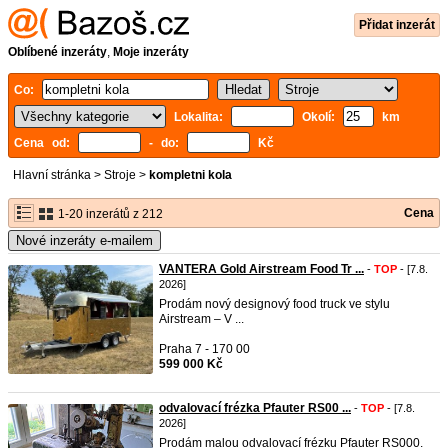
Přidat inzerát
Oblíbené inzeráty
,
Moje inzeráty
Co:
Lokalita:
Okolí:
km
Cena od:
- do:
Kč
Hlavní stránka
>
Stroje
>
kompletni kola
Cena
1-20 inzerátů z 212
Nové inzeráty e-mailem
VANTERA Gold Airstream Food Tr ...
-
TOP
- [7.8.
2026]
Prodám nový designový food truck ve stylu
Airstream – V ...
Praha 7 - 170 00
599 000 Kč
odvalovací frézka Pfauter RS00 ...
-
TOP
- [7.8.
2026]
Prodám malou odvalovací frézku Pfauter RS000.