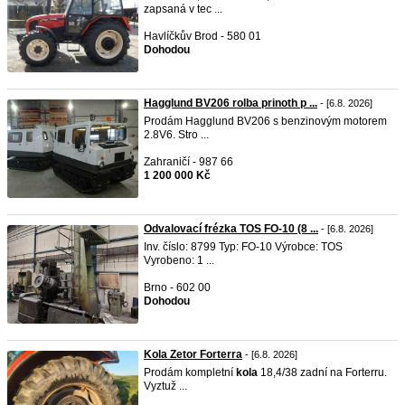
zapsaná v tec ...
Havlíčkův Brod - 580 01
Dohodou
Hagglund BV206 rolba prinoth p ...
- [6.8. 2026]
Prodám Hagglund BV206 s benzinovým motorem
2.8V6. Stro ...
Zahraničí - 987 66
1 200 000 Kč
Odvalovací frézka TOS FO-10 (8 ...
- [6.8. 2026]
Inv. číslo: 8799 Typ: FO-10 Výrobce: TOS
Vyrobeno: 1 ...
Brno - 602 00
Dohodou
Kola Zetor Forterra
- [6.8. 2026]
Prodám kompletní
kola
18,4/38 zadní na Forterru.
Vyztuž ...