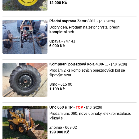
12 000 Kč
Předni naprava Zetor 8011
- [7.8. 2026]
Dobry den. Prodam na zetor crystal předni
kompletni
neh ...
Opava - 747 41
6 000 Kč
Kompletní pojezdová kola 4.00- ...
- [7.8. 2026]
Prodám 2 ks kompletních pojezdových kol se
šípovým vzor ...
Brno - 615 00
1 199 Kč
Unc 060 s TP
-
TOP
- [7.8. 2026]
Prodám unc 060, nové upínáky, elektroinstalace.
Pěkný s ...
Znojmo - 669 02
199 000 Kč