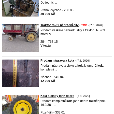
Do jednič ...
Praha - východ - 250 88
30 000 Kč
Traktor rs-09 náhradní díly
-
TOP
- [7.8. 2026]
Prodám veškeré náhradní díly z traktoru RS-09
motor V ...
Zlín - 763 15
V textu
Prodám nápravu a kola
- [7.8. 2026]
Prodám nápravu z vleku a
kola
k tomu. 2
kola
kompletní ...
Náchod - 549 84
12 000 Kč
Kola s disky john deere
- [7.8. 2026]
Prodám kompletní
kola
john deere rozměr pneu
16.9/38 - ...
Plzeň-jih - 333 01