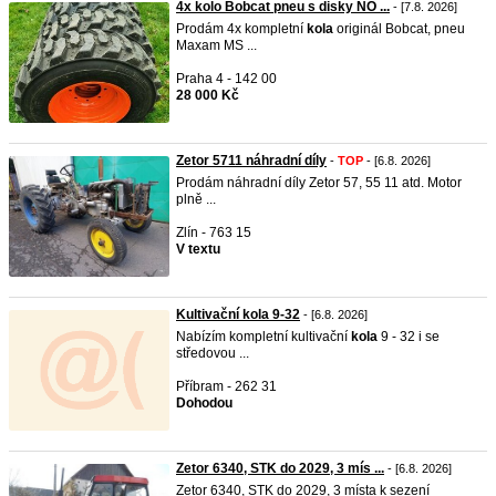
4x kolo Bobcat pneu s disky NO ...
- [7.8. 2026]
Prodám 4x kompletní
kola
originál Bobcat, pneu
Maxam MS ...
Praha 4 - 142 00
28 000 Kč
Zetor 5711 náhradní díly
-
TOP
- [6.8. 2026]
Prodám náhradní díly Zetor 57, 55 11 atd. Motor
plně ...
Zlín - 763 15
V textu
Kultivační kola 9-32
- [6.8. 2026]
Nabízím kompletní kultivační
kola
9 - 32 i se
středovou ...
Příbram - 262 31
Dohodou
Zetor 6340, STK do 2029, 3 mís ...
- [6.8. 2026]
Zetor 6340, STK do 2029, 3 místa k sezení