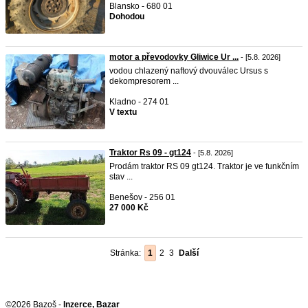
Blansko - 680 01
Dohodou
motor a převodovky Gliwice Ur ...
- [5.8. 2026]
vodou chlazený naftový dvouválec Ursus s
dekompresorem ...
Kladno - 274 01
V textu
Traktor Rs 09 - gt124
- [5.8. 2026]
Prodám traktor RS 09 gt124. Traktor je ve funkčním
stav ...
Benešov - 256 01
27 000 Kč
Stránka:
1
2
3
Další
©2026 Bazoš -
Inzerce, Bazar