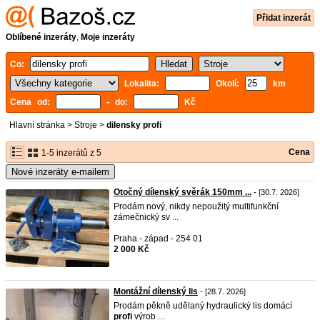
Přidat inzerát
Oblíbené inzeráty
,
Moje inzeráty
Co:
Lokalita:
Okolí:
km
Cena od:
- do:
Kč
Hlavní stránka
>
Stroje
>
dilensky profi
Cena
1-5 inzerátů z 5
Nové inzeráty e-mailem
Otočný dílenský svěrák 150mm ...
- [30.7. 2026]
Prodám nový, nikdy nepoužitý multifunkční
zámečnický sv ...
Praha - západ - 254 01
2 000 Kč
Montážní dílenský lis
- [28.7. 2026]
Prodám pěkně udělaný hydraulický lis domácí
profi
výrob ...