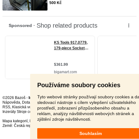
500 Kč
Používáme soubory cookies
Tyto webové stránky používají soubory cookies a da
©2026 Bazoš -
Inzerce, Bazar
sledovací nástroje s cílem vylepšení uživatelského
Nápověda
,
Dotazy
,
Hodnocení
,
Kontakt
,
Reklama
,
Podmínky
,
Ochrana údajů
,
RSS
,
prostředí, zobrazení přizpůsobeného obsahu a
Inzeráty Stroje celkem:
71140
, za 24 hodin:
2771
reklam, analýzy návštěvnosti webových stránek a
zjištění zdroje návštěvnosti.
Mapa kategorií
,
Nejvyhledávanější výrazy
Země:
Česká republika
,
Slovensko
,
Polsko
,
Rakousko
Souhlasím