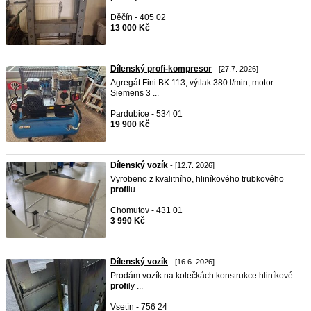
Děčín - 405 02
13 000 Kč
Dílenský profi-kompresor
- [27.7. 2026]
Agregát Fini BK 113, výtlak 380 l/min, motor
Siemens 3 ...
Pardubice - 534 01
19 900 Kč
Dílenský vozík
- [12.7. 2026]
Vyrobeno z kvalitního, hliníkového trubkového
profi
lu. ...
Chomutov - 431 01
3 990 Kč
Dílenský vozík
- [16.6. 2026]
Prodám vozík na kolečkách konstrukce hliníkové
profi
ly ...
Vsetín - 756 24