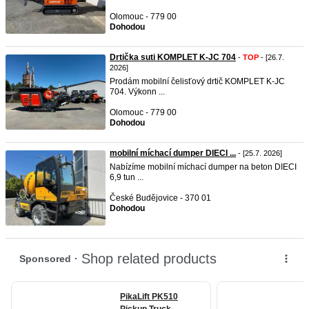
Olomouc - 779 00
Dohodou
Drtička suti KOMPLET K-JC 704
-
TOP
- [26.7.
2026]
Prodám mobilní čelisťový drtič KOMPLET K-JC
704. Výkonn ...
Olomouc - 779 00
Dohodou
mobilní míchací dumper DIECI ...
- [25.7. 2026]
Nabízíme mobilní míchací dumper na beton DIECI
6,9 tun ...
České Budějovice - 370 01
Dohodou