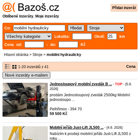
Přidat inzerát
Oblíbené inzeráty
,
Moje inzeráty
Co:
Lokalita:
Okolí:
km
Cena od:
- do:
Kč
Hlavní stránka
>
Stroje
>
mobilni hydraulicky
Cena
1-20 inzerátů z 41
Nové inzeráty e-mailem
Jednosloupový mobilní zvedák B ...
-
TOP
- [5.8.
2026]
prodám Jednosloupový zvedák 2500kg Mobilní
jednosloupo ...
Pelhřimov - 394 70
59 500 Kč
Mobilní jeřáb Just-Lift JL500 ...
- [4.8. 2026]
Nabízím k prodeji mobilní jeřáb Just-Lift JL500 z
roku ...