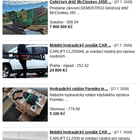
Čelisťový drtič McCloskey J45R ...
- [27.7. 2026]
Prodáme zánovní DEMOSTROJ čelisťový drtič
McCloskey J45 ...
Sokolov - 356 04
7 900 000 Kč
Mobilní hydraulický zvedák CAR ...
- [27.7. 2026]
CARLIFT CL2500HL je zvedací nástroj pro opravu
osobních ...
Praha - západ - 252 42
24 800 Kč
Hydraulický rotátor Formiko in ...
- [27.7. 2026]
Nabízím hydraulický rotátor lotyšského výrobce
Formiko. ...
Olomouc - 779 00
5 100 Kč
Mobilní hydraulický zvedák CAR ...
- [27.7. 2026]
CARLIFT CL2500 je zvedací nástroj pro opravu