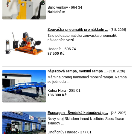
Brno venkov - 664 34
Nabídněte
Zouvačka pneumatik pro nákladn ...
- [3.8. 2026]
Tato poloautomatická zouvačka pneumatik
nákladních vozů ...
Hodonín - 696 74
87 500 Kč
nájezdová rampa, mobilní rampa ...
- [3.8. 2026]
Mám na prodej nakládací mobilní rampu. Rampa
se jednodu ...
Kutná Hora - 285 01
136 300 Kč
Ecosagen - Švédská kotoučová p ...
- [2.8. 2026]
Nový stroj Skladem ihned k odběru Specifikace
skladov ...
Jindřichův Hradec - 377 01