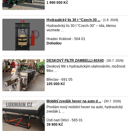
1 990 000 Kč
Hydraulický lis 30 t “Czech-30 ...
- [1.8. 2026]
Hydraulický lis 30 t “Czech-30” – síla, kterou
vezmete ...
Hradec Králové - 504 01
Dohodou
DESKOVÝ FILTR ZAMBELLI 40X40
- [30.7. 2026]
Deskový filtr s hydraulickým utahováním, možnost
filtro ...
Břeclav - 691 05
105 000 Kč
Mobilní zvedák hever na auto d ...
- [30.7. 2026]
Prodám nový mobilní hever na auto, hydraulický
zvedák L ...
Ústí nad Orlicí - 565 01
39 900 Kč