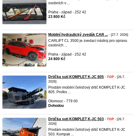
osobních v ...
Praha - západ - 252 42
23 800 Kč
Mobilní hydraulický zvedák CAR ...
- [27.7. 2026]
CARLIFT CL 3500 je zvedací nástroj pro opravu
osobních ...
Praha - západ - 252 42
24 800 Kč
Drtička suti KOMPLET K-JC 805
-
TOP
- [26.7.
2026]
Prodám mobilní čelisťový drtič KOMPLET K-JC
805. Profes ...
Olomouc - 779 00
Dohodou
Drtička suti KOMPLET K-JC 503
-
TOP
- [26.7.
2026]
Prodám mobilní čelisťový drtič KOMPLET K-JC
503. Kompak ...