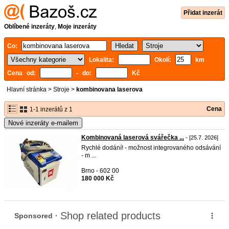
Přidat inzerát
Oblíbené inzeráty
,
Moje inzeráty
Co:
Lokalita:
Okolí:
km
Cena od:
- do:
Kč
Hlavní stránka
>
Stroje
>
kombinovana laserova
Cena
1-1 inzerátů z 1
Nové inzeráty e-mailem
Kombinovaná laserová svářečka ...
- [25.7. 2026]
Rychlé dodání! - možnost integrovaného odsávání
- m ...
Brno - 602 00
180 000 Kč