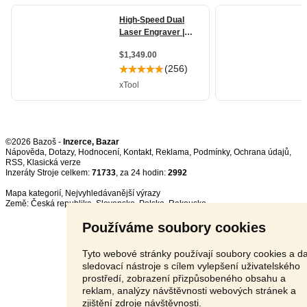
©2026 Bazoš -
Inzerce, Bazar
Nápověda
,
Dotazy
,
Hodnocení
,
Kontakt
,
Reklama
,
Podmínky
,
Ochrana údajů
,
RSS
,
Inzeráty Stroje celkem:
71733
, za 24 hodin:
2992
Mapa kategorií
,
Nejvyhledávanější výrazy
Země:
Česká republika
,
Slovensko
,
Polsko
,
Rakousko
Používáme soubory cookies
Tyto webové stránky používají soubory cookies a da
sledovací nástroje s cílem vylepšení uživatelského
prostředí, zobrazení přizpůsobeného obsahu a
reklam, analýzy návštěvnosti webových stránek a
zjištění zdroje návštěvnosti.