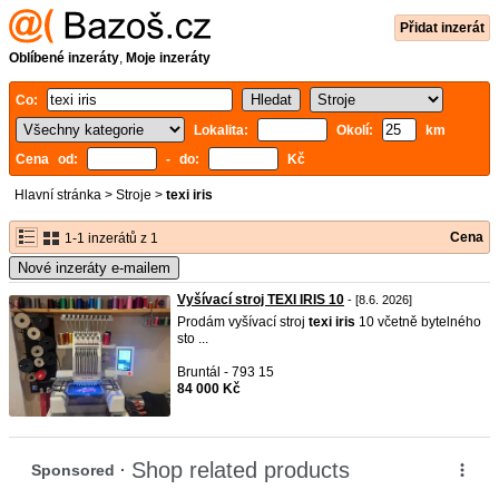
Přidat inzerát
Oblíbené inzeráty
,
Moje inzeráty
Co:
Lokalita:
Okolí:
km
Cena od:
- do:
Kč
Hlavní stránka
>
Stroje
>
texi iris
Cena
1-1 inzerátů z 1
Nové inzeráty e-mailem
Vyšívací stroj TEXI IRIS 10
- [8.6. 2026]
Prodám vyšívací stroj
texi
iris
10 včetně bytelného
sto ...
Bruntál - 793 15
84 000 Kč