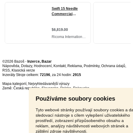
©2026 Bazoš -
Inzerce, Bazar
Nápověda
,
Dotazy
,
Hodnocení
,
Kontakt
,
Reklama
,
Podmínky
,
Ochrana údajů
,
RSS
,
Inzeráty Stroje celkem:
72196
, za 24 hodin:
2915
Mapa kategorií
,
Nejvyhledávanější výrazy
Země:
Česká republika
,
Slovensko
,
Polsko
,
Rakousko
Používáme soubory cookies
Tyto webové stránky používají soubory cookies a da
sledovací nástroje s cílem vylepšení uživatelského
prostředí, zobrazení přizpůsobeného obsahu a
reklam, analýzy návštěvnosti webových stránek a
zjištění zdroje návštěvnosti.