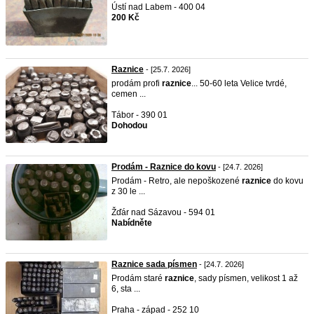
Ústí nad Labem - 400 04
200 Kč
Raznice
- [25.7. 2026]
prodám profi
raznice
... 50-60 leta Velice tvrdé,
cemen ...
Tábor - 390 01
Dohodou
Prodám - Raznice do kovu
- [24.7. 2026]
Prodám - Retro, ale nepoškozené
raznice
do kovu
z 30 le ...
Žďár nad Sázavou - 594 01
Nabídněte
Raznice sada písmen
- [24.7. 2026]
Prodám staré
raznice
, sady písmen, velikost 1 až
6, sta ...
Praha - západ - 252 10