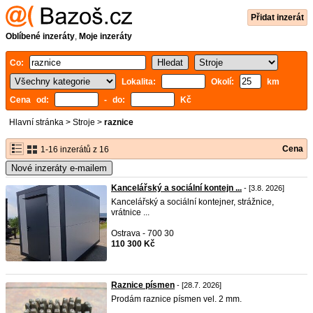
Přidat inzerát
Oblíbené inzeráty
,
Moje inzeráty
Co:
Lokalita:
Okolí:
km
Cena od:
- do:
Kč
Hlavní stránka
>
Stroje
>
raznice
Cena
1-16 inzerátů z 16
Nové inzeráty e-mailem
Kancelářský a sociální kontejn ...
- [3.8. 2026]
Kancelářský a sociální kontejner, strážnice,
vrátnice ...
Ostrava - 700 30
110 300 Kč
Raznice písmen
- [28.7. 2026]
Prodám raznice písmen vel. 2 mm.