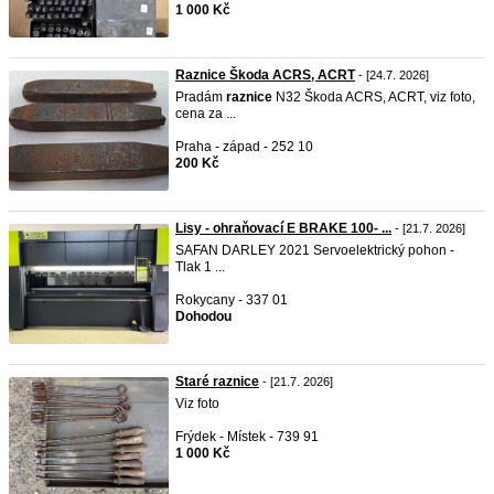
1 000 Kč
Raznice Škoda ACRS, ACRT
- [24.7. 2026]
Pradám
raznice
N32 Škoda ACRS, ACRT, viz foto,
cena za ...
Praha - západ - 252 10
200 Kč
Lisy - ohraňovací E BRAKE 100- ...
- [21.7. 2026]
SAFAN DARLEY 2021 Servoelektrický pohon -
Tlak 1 ...
Rokycany - 337 01
Dohodou
Staré raznice
- [21.7. 2026]
Viz foto
Frýdek - Místek - 739 91
1 000 Kč