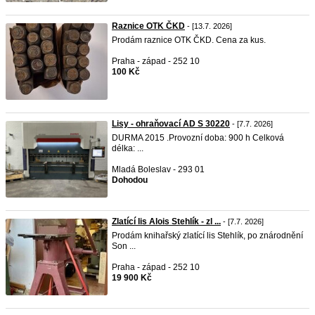
Raznice OTK ČKD
- [13.7. 2026]
Prodám raznice OTK ČKD. Cena za kus.
Praha - západ - 252 10
100 Kč
Lisy - ohraňovací AD S 30220
- [7.7. 2026]
DURMA 2015 .Provozní doba: 900 h Celková
délka: ...
Mladá Boleslav - 293 01
Dohodou
Zlatící lis Alois Stehlík - zl ...
- [7.7. 2026]
Prodám knihařský zlatící lis Stehlík, po znárodnění
Son ...
Praha - západ - 252 10
19 900 Kč