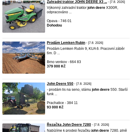
Zahradní traktor JOHN DEERE X3 ...
- [7.8. 2026]
Výkonný zahradní traktor
john
deere
X300R,
odpracováno ...
Opava - 746 01
Dohodou
Prodám Lemken Rubin
- [7.8. 2026]
Prodám Lemken Rubín 9, KUA 6. Pracovní záběr
6m. D ...
Brno venkov - 664 83
379 000 Kč
John Deere 550
- [7.8. 2026]
- prodám lis na seno, slámu
john
deere
550. Starší
funk ...
Prachatice - 384 11
93 000 Kč
Řezačka John Deere 7280
- [7.8. 2026]
Nabízíme k prodeji řezačku
john
deere
7280, plně