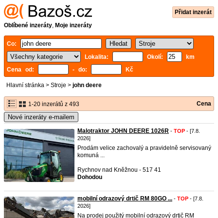
Přidat inzerát
Oblíbené inzeráty
,
Moje inzeráty
Co:
Lokalita:
Okolí:
km
Cena od:
- do:
Kč
Hlavní stránka
>
Stroje
>
john deere
Cena
1-20 inzerátů z 493
Nové inzeráty e-mailem
Malotraktor JOHN DEERE 1026R
-
TOP
- [7.8.
2026]
Prodám velice zachovalý a pravidelně servisovaný
komuná ...
Rychnov nad Kněžnou - 517 41
Dohodou
mobilní odrazový drtič RM 80GO ...
-
TOP
- [7.8.
2026]
Na prodej použitý mobilní odrazový drtič RM