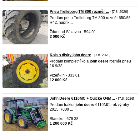
Pneu Trelleborg TM 800 rozměr ...
- [7.8. 2026]
Prodám pneu Trelleborg TM 800 rozměr 650/65
R42, napřík ...
Žďár nad Sázavou - 594 01
2 000 Kč
Kola s disky john deere
- [7.8. 2026]
Prodám kompletní kola
john
deere
rozměr pneu
16.9/38 - ...
Plzeň-jih - 333 01
12 000 Kč
John Deere 6110MC + Quicke Q4M ...
- [7.8. 2026]
Prodám traktor
john
deere
6110MC, rok výroby
2015, 7000 ...
Blansko - 679 38
1 200 000 Kč