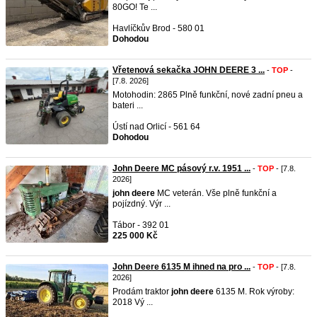
80GO! Te ...
Havlíčkův Brod - 580 01
Dohodou
Vřetenová sekačka JOHN DEERE 3 ...
-
TOP
-
[7.8. 2026]
Motohodin: 2865 Plně funkční, nové zadní pneu a
bateri ...
Ústí nad Orlicí - 561 64
Dohodou
John Deere MC pásový r.v. 1951 ...
-
TOP
- [7.8.
2026]
john
deere
MC veterán. Vše plně funkční a
pojízdný. Výr ...
Tábor - 392 01
225 000 Kč
John Deere 6135 M ihned na pro ...
-
TOP
- [7.8.
2026]
Prodám traktor
john
deere
6135 M. Rok výroby:
2018 Vý ...