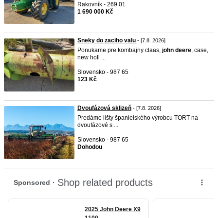
Rakovník - 269 01
1 690 000 Kč
Sneky do zaciho valu
- [7.8. 2026]
Ponukame pre kombajny claas,
john
deere
, case,
new holl ...
Slovensko - 987 65
123 Kč
Dvoufázová sklizeň
- [7.8. 2026]
Predáme lišty španielského výrobcu TORT na
dvoufázové s ...
Slovensko - 987 65
Dohodou