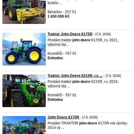
funkčn ...
Benešov - 257 51
1 650 000 Kč
Traktor John Deere 6175R
- [7.8. 2026]
Prodám traktor
john
deere
6175R, r.v. 2021,
výborný sta ...
Kroměříž - 767 01
Dohodou
Traktor John Deere 6215R, r.v. ...
- [7.8. 2026]
Prodám traktor
john
deere
6215R, r.v. 2019,
výborný sta ...
Kroměříž - 767 01
Dohodou
John Deere 6170R
- [7.8. 2026]
Prodám TRAKTOR
john
deere
6170R rok výroby:
2014 vý ...