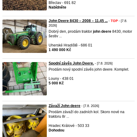
Břeclav - 691 82
Nabídněte
John Deere 8430 – 2008 – 11.45 ...
-
TOP
- [7.8.
2026]
Dobrý den, prodám traktor
john
deere
8430, motor
šestiv ...
Uherské Hradiště - 686 01
1 490 000 Kč
Spodní závěs John Deere.
- [7.8. 2026]
Prodám nový spodní závěs john deere. Komplet.
Louny - 438 01
5 000 Kč
Závaží John deere
- [7.8. 2026]
Prodám závaží do zadních kol. Skoro nové na
traktoru 8r ...
Hradec Králové - 503 33
Dohodou