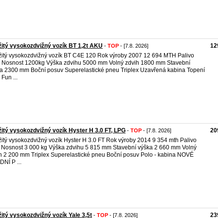
itý vysokozdvižný vozík BT 1,2t AKU
12
-
TOP
- [7.8. 2026]
itý vysokozdvižný vozík BT C4E 120 Rok výroby 2007 12 694 MTH Palivo
Nosnost 1200kg Výška zdvihu 5000 mm Volný zdvih 1800 mm Stavební
a 2300 mm Boční posuv Superelastické pneu Triplex Uzavřená kabina Topení
 Fun ...
itý vysokozdvižný vozík Hyster H 3.0 FT, LPG
20
-
TOP
- [7.8. 2026]
itý vysokozdvižný vozík Hyster H 3.0 FT Rok výroby 2014 9 354 mth Palivo
Nosnost 3 000 kg Výška zdvihu 5 815 mm Stavební výška 2 660 mm Volný
h 2 200 mm Triplex Superelastické pneu Boční posuv Polo - kabina NOVÉ
NÍ P ...
itý vysokozdvižný vozík Yale 3,5t
23
-
TOP
- [7.8. 2026]