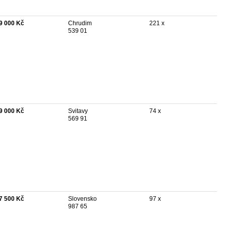
9 000 Kč
Chrudim
221 x
539 01
9 000 Kč
Svitavy
74 x
569 91
7 500 Kč
Slovensko
97 x
987 65