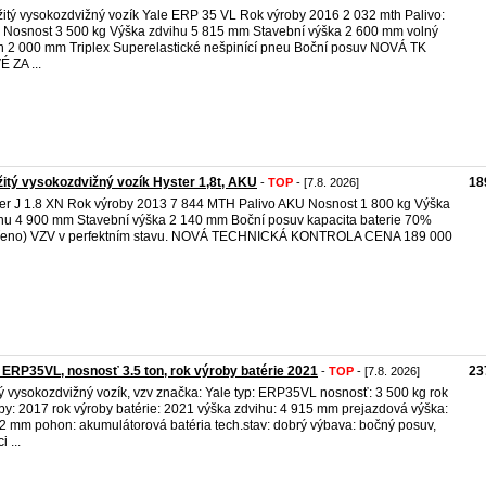
itý vysokozdvižný vozík Yale ERP 35 VL Rok výroby 2016 2 032 mth Palivo:
Nosnost 3 500 kg Výška zdvihu 5 815 mm Stavební výška 2 600 mm volný
h 2 000 mm Triplex Superelastické nešpinící pneu Boční posuv NOVÁ TK
 ZA ...
itý vysokozdvižný vozík Hyster 1,8t, AKU
18
-
TOP
- [7.8. 2026]
er J 1.8 XN Rok výroby 2013 7 844 MTH Palivo AKU Nosnost 1 800 kg Výška
hu 4 900 mm Stavební výška 2 140 mm Boční posuv kapacita baterie 70%
řeno) VZV v perfektním stavu. NOVÁ TECHNICKÁ KONTROLA CENA 189 000
 ERP35VL, nosnosť 3.5 ton, rok výroby batérie 2021
23
-
TOP
- [7.8. 2026]
ý vysokozdvižný vozík, vzv značka: Yale typ: ERP35VL nosnosť: 3 500 kg rok
by: 2017 rok výroby batérie: 2021 výška zdvihu: 4 915 mm prejazdová výška:
2 mm pohon: akumulátorová batéria tech.stav: dobrý výbava: bočný posuv,
i ...