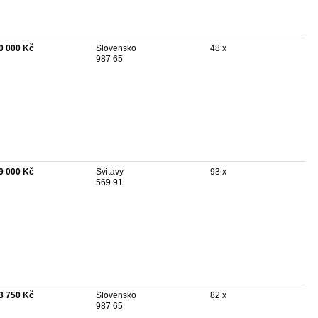
0 000 Kč
Slovensko
48 x
987 65
9 000 Kč
Svitavy
93 x
569 91
3 750 Kč
Slovensko
82 x
987 65