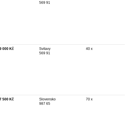
569 91
9 000 Kč
Svitavy
40 x
569 91
7 500 Kč
Slovensko
70 x
987 65