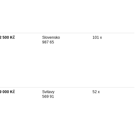
2 500 Kč
Slovensko
101 x
987 65
9 000 Kč
Svitavy
52 x
569 91