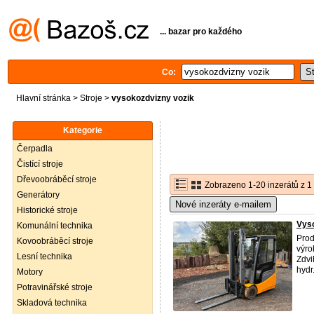
... bazar pro každého
Co:
Hlavní stránka
>
Stroje
>
vysokozdvizny vozik
Kategorie
Čerpadla
Čistící stroje
Dřevoobráběcí stroje
Zobrazeno 1-20 inzerátů z 1
Generátory
Nové inzeráty e-mailem
Historické stroje
Vys
Komunální technika
Prod
Kovoobráběcí stroje
výro
Lesní technika
Zdvi
hydr
Motory
Potravinářské stroje
Skladová technika