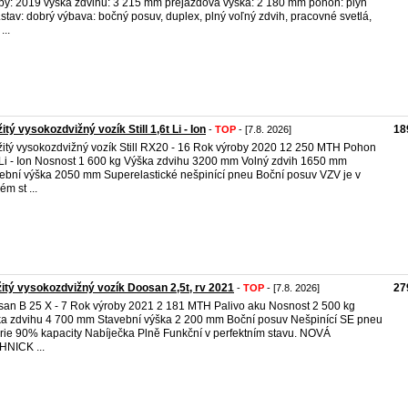
by: 2019 výška zdvihu: 3 215 mm prejazdová výška: 2 180 mm pohon: plyn
.stav: dobrý výbava: bočný posuv, duplex, plný voľný zdvih, pracovné svetlá,
...
itý vysokozdvižný vozík Still 1,6t Li - Ion
18
-
TOP
- [7.8. 2026]
itý vysokozdvižný vozík Still RX20 - 16 Rok výroby 2020 12 250 MTH Pohon
Li - Ion Nosnost 1 600 kg Výška zdvihu 3200 mm Volný zdvih 1650 mm
ební výška 2050 mm Superelastické nešpinící pneu Boční posuv VZV je v
ém st ...
itý vysokozdvižný vozík Doosan 2,5t, rv 2021
27
-
TOP
- [7.8. 2026]
an B 25 X - 7 Rok výroby 2021 2 181 MTH Palivo aku Nosnost 2 500 kg
a zdvihu 4 700 mm Stavební výška 2 200 mm Boční posuv Nešpinící SE pneu
rie 90% kapacity Nabíječka Plně Funkční v perfektním stavu. NOVÁ
NICK ...