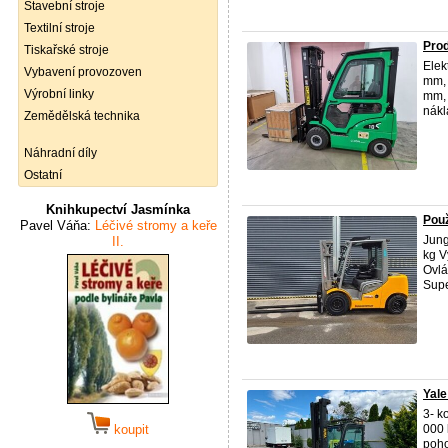
Stavební stroje
Textilní stroje
Pro
Tiskařské stroje
Elek
Vybavení provozoven
mm, 
Výrobní linky
mm, 
nákl
Zemědělská technika
Náhradní díly
Ostatní
Knihkupectví Jasmínka
Použ
Pavel Váňa:
Léčivé stromy a keře
Jung
II.
kg V
Ovlá
Super
Yale
3- k
koupit
000 
poho