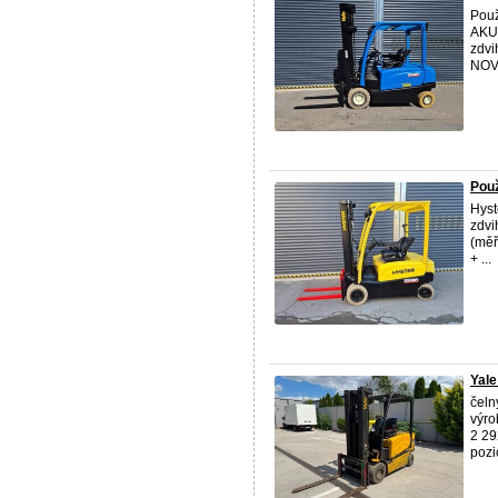
Použ
AKU 
zdvi
NOVÉ
Použ
Hyst
zdvi
(mě
+ ...
Yale
čeln
výro
2 29
pozic