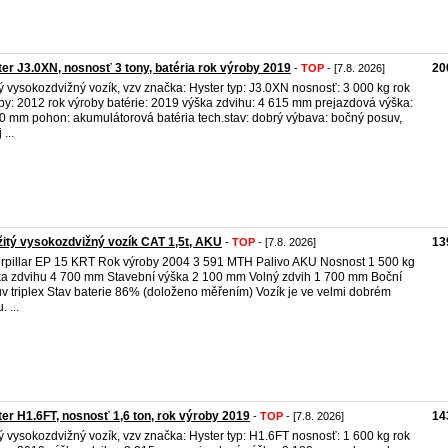
er J3.0XN, nosnosť 3 tony, batéria rok výroby 2019
20
-
TOP
- [7.8. 2026]
ý vysokozdvižný vozík, vzv značka: Hyster typ: J3.0XN nosnosť: 3 000 kg rok
by: 2012 rok výroby batérie: 2019 výška zdvihu: 4 615 mm prejazdová výška:
0 mm pohon: akumulátorová batéria tech.stav: dobrý výbava: bočný posuv,
 ...
itý vysokozdvižný vozík CAT 1,5t, AKU
13
-
TOP
- [7.8. 2026]
rpillar EP 15 KRT Rok výroby 2004 3 591 MTH Palivo AKU Nosnost 1 500 kg
a zdvihu 4 700 mm Stavební výška 2 100 mm Volný zdvih 1 700 mm Boční
v triplex Stav baterie 86% (doloženo měřením) Vozík je ve velmi dobrém
. ...
er H1.6FT, nosnosť 1,6 ton, rok výroby 2019
14
-
TOP
- [7.8. 2026]
ý vysokozdvižný vozík, vzv značka: Hyster typ: H1.6FT nosnosť: 1 600 kg rok