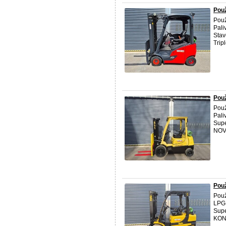
Použ
Použ
Pali
Stav
Tripl
Použ
Použ
Pali
Supe
NOVÁ
Použ
Použ
LPG 
Supe
KON