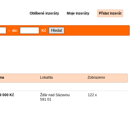
Oblíbené inzeráty
Moje inzeráty
Přidat inzerát
- do:
Kč
na
Lokalita
Zobrazeno
9 000 Kč
Žďár nad Sázavou
122 x
591 01