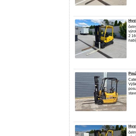
Hyst
čeln
výro
2 16
nabíj
Použ
Cate
Výšk
posu
stavu
Hyst
čeln