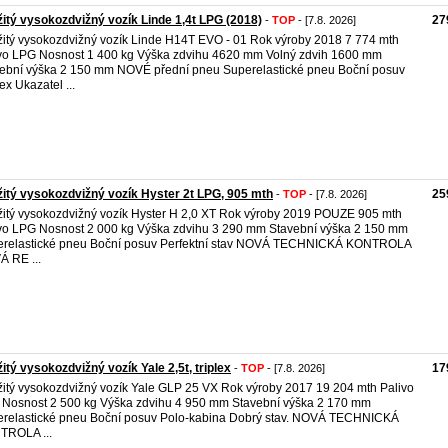
itý vysokozdvižný vozík Linde 1,4t LPG (2018)
27
-
TOP
- [7.8. 2026]
itý vysokozdvižný vozík Linde H14T EVO - 01 Rok výroby 2018 7 774 mth
vo LPG Nosnost 1 400 kg Výška zdvihu 4620 mm Volný zdvih 1600 mm
ební výška 2 150 mm NOVÉ přední pneu Superelastické pneu Boční posuv
ex Ukazatel ...
itý vysokozdvižný vozík Hyster 2t LPG, 905 mth
25
-
TOP
- [7.8. 2026]
itý vysokozdvižný vozík Hyster H 2,0 XT Rok výroby 2019 POUZE 905 mth
vo LPG Nosnost 2 000 kg Výška zdvihu 3 290 mm Stavební výška 2 150 mm
relastické pneu Boční posuv Perfektní stav NOVÁ TECHNICKÁ KONTROLA
 RE ...
itý vysokozdvižný vozík Yale 2,5t, triplex
17
-
TOP
- [7.8. 2026]
itý vysokozdvižný vozík Yale GLP 25 VX Rok výroby 2017 19 204 mth Palivo
Nosnost 2 500 kg Výška zdvihu 4 950 mm Stavební výška 2 170 mm
relastické pneu Boční posuv Polo-kabina Dobrý stav. NOVÁ TECHNICKÁ
TROLA ...