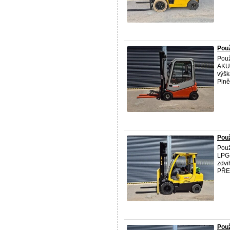
Použ
Použ
AKU 
výšk
Plně
Použ
Použ
LPG 
zdvi
PŘED
Použ