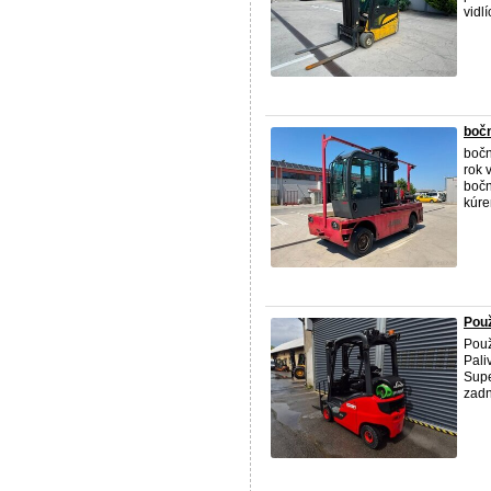
vidlíc
bočn
bočn
rok 
bočn
kúren
Použ
Použ
Pali
Supe
zadn