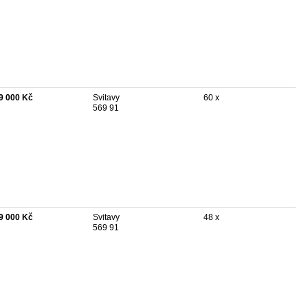
9 000 Kč
Svitavy
60 x
569 91
9 000 Kč
Svitavy
48 x
569 91