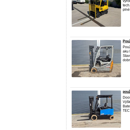
výro
tech
plné 
Použ
Použ
aku 
Stav
dobr
použ
Doos
Výšk
Bate
TECH