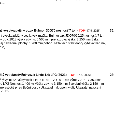
, ...
ý vysokozdvižný vozík Bulmor JDQ70 nosnosť 7 ton
36
-
TOP
- [7.8. 2026]
ý vysokozdvižný vozík, vzv značka: Bulmor typ: JDQ70/16/25 nosnosť: 7 ton
výroby: 2013 výška zdvihu: 6 500 mm prejazdová výška: 3 250 mm Šírka
ej nákladnej plochy: 1 200 mm pohon: nafta tech.stav: dobrý výbava: kabína,
ie, ...
itý vysokozdvižný vozík Linde 1,4t LPG (2021)
28
-
TOP
- [7.8. 2026]
itý vysokozdvižný vozík Linde H14T EVO - 01 Rok výroby 2021 7 353 mth
vo LPG Nosnost 1 400 kg Výška zdvihu 3 150 mm Stavební výška 2 150 mm
relastické pneu Boční posuv Ukazatel naklopení vidlic Ukazatel natočení
ích ko ...