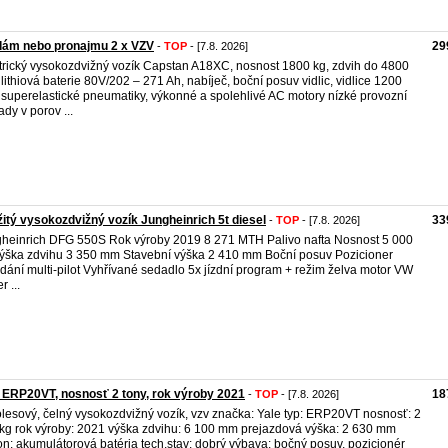
dám nebo pronajmu 2 x VZV
29
-
TOP
- [7.8. 2026]
trický vysokozdvižný vozík Capstan A18XC, nosnost 1800 kg, zdvih do 4800
lithiová baterie 80V/202 – 271 Ah, nabíječ, boční posuv vidlic, vidlice 1200
superelastické pneumatiky, výkonné a spolehlivé AC motory nízké provozní
ady v porov ...
itý vysokozdvižný vozík Jungheinrich 5t diesel
33
-
TOP
- [7.8. 2026]
heinrich DFG 550S Rok výroby 2019 8 271 MTH Palivo nafta Nosnost 5 000
ýška zdvihu 3 350 mm Stavební výška 2 410 mm Boční posuv Pozicioner
dání multi-pilot Vyhřívané sedadlo 5x jízdní program + režim želva motor VW
 ...
 ERP20VT, nosnosť 2 tony, rok výroby 2021
18
-
TOP
- [7.8. 2026]
olesový, čelný vysokozdvižný vozík, vzv značka: Yale typ: ERP20VT nosnosť: 2
kg rok výroby: 2021 výška zdvihu: 6 100 mm prejazdová výška: 2 630 mm
n: akumulátorová batéria tech.stav: dobrý výbava: bočný posuv, pozicionér