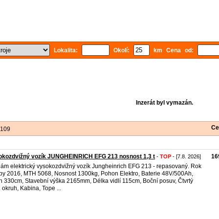
Lokalita:
Okolí:
km Cena od:
Inzerát byl vymazán.
Ce
 109
okozdvižný vozík JUNGHEINRICH EFG 213 nosnost 1,3 t
16
-
TOP
- [7.8. 2026]
ám elektrický vysokozdvižný vozík Jungheinrich EFG 213 - repasovaný. Rok
by 2016, MTH 5068, Nosnost 1300kg, Pohon Elektro, Baterie 48V/500Ah,
h 330cm, Stavební výška 2165mm, Délka vidlí 115cm, Boční posuv, Čtvrtý
. okruh, Kabina, Tope ...