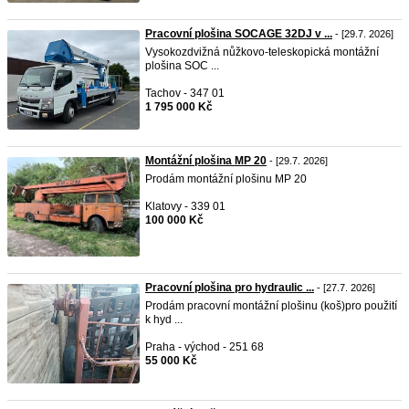
Pracovní plošina SOCAGE 32DJ v ...
- [29.7. 2026]
Vysokozdvižná nůžkovo-teleskopická montážní
plošina SOC ...
Tachov - 347 01
1 795 000 Kč
Montážní plošina MP 20
- [29.7. 2026]
Prodám montážní plošinu MP 20
Klatovy - 339 01
100 000 Kč
Pracovní plošina pro hydraulic ...
- [27.7. 2026]
Prodám pracovní montážní plošinu (koš)pro použití
k hyd ...
Praha - východ - 251 68
55 000 Kč