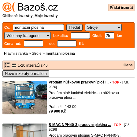
Přidat inzerát
Oblíbené inzeráty
,
Moje inzeráty
Co:
Lokalita:
Okolí:
km
Cena od:
- do:
Kč
Hlavní stránka
>
Stroje
>
montazni plosina
Cena
1-20 inzerátů z 46
Nové inzeráty e-mailem
Prodám nůžkovou pracovní ploši ...
-
TOP
- [7.8.
2026]
Prodám plně funkční elektrickou nůžkovou
pracovní ploši ...
Praha 4 - 143 00
79 900 Kč
S-MAC NPH40-3 pracovní plošina ...
-
TOP
- [7.8.
2026]
Prodám pracovní plošinu S-MAC NPH40-3.