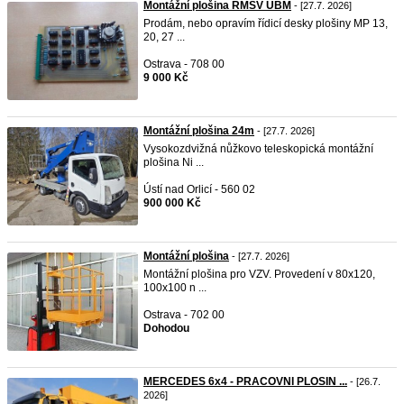
Montážní plošina RMSV UBM
- [27.7. 2026]
Prodám, nebo opravím řídicí desky plošiny MP 13,
20, 27 ...
Ostrava - 708 00
9 000 Kč
Montážní plošina 24m
- [27.7. 2026]
Vysokozdvižná nůžkovo teleskopická montážní
plošina Ni ...
Ústí nad Orlicí - 560 02
900 000 Kč
Montážní plošina
- [27.7. 2026]
Montážní plošina pro VZV. Provedení v 80x120,
100x100 n ...
Ostrava - 702 00
Dohodou
MERCEDES 6x4 - PRACOVNI PLOSIN ...
- [26.7.
2026]