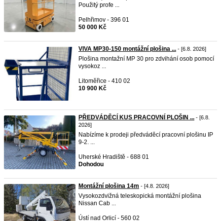
Použitý profe ...
Pelhřimov - 396 01
50 000 Kč
VIVA MP30-150 montážní plošina ...
- [6.8. 2026]
Plošina montažní MP 30 pro zdvihání osob pomocí
vysokoz ...
Litoměřice - 410 02
10 900 Kč
PŘEDVÁDĚCÍ KUS PRACOVNÍ PLOŠIN ...
- [6.8.
2026]
Nabízíme k prodeji předváděcí pracovní plošinu IP
9-2. ...
Uherské Hradiště - 688 01
Dohodou
Montážní plošina 14m
- [4.8. 2026]
Vysokozdvižná teleskopická montážní plošina
Nissan Cab ...
Ústí nad Orlicí - 560 02