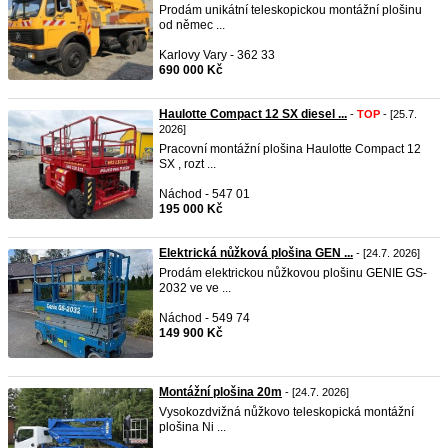
Prodám unikátní teleskopickou montážní plošinu
od němec ...
Karlovy Vary - 362 33
690 000 Kč
Haulotte Compact 12 SX diesel ...
-
TOP
- [25.7.
2026]
Pracovní montážní plošina Haulotte Compact 12
SX , rozt ...
Náchod - 547 01
195 000 Kč
Elektrická nůžková plošina GEN ...
- [24.7. 2026]
Prodám elektrickou nůžkovou plošinu GENIE GS-
2032 ve ve ...
Náchod - 549 74
149 900 Kč
Montážní plošina 20m
- [24.7. 2026]
Vysokozdvižná nůžkovo teleskopická montážní
plošina Ni ...