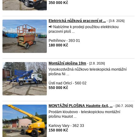
350 000 Kč
Elektrická nůžková pracovní pl ...
- [3.8. 2026]
📢 Nabízíme k prodeji použitou elektrickou
pracovní ploš ...
Pelhřimov - 393 01
180 000 Kč
Montážní plošina 19m
- [2.8. 2026]
Vysokozdvižná nůžkovo teleskopická montážní
plošina Ni ...
Ústí nad Orlicí - 560 02
550 000 Kč
MONTÁŽNÍ PLOŠINA Haulotte 4x4, ...
- [30.7. 2026]
Prodám kloubovo - teleskopickou montážní
plošinu Haulot ...
Karlovy Vary - 362 33
150 000 Kč