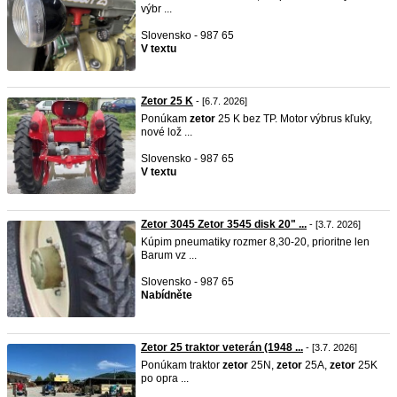
výbr ...
Slovensko - 987 65
V textu
Zetor 25 K
- [6.7. 2026]
Ponúkam
zetor
25 K bez TP. Motor výbrus kľuky,
nové lož ...
Slovensko - 987 65
V textu
Zetor 3045 Zetor 3545 disk 20" ...
- [3.7. 2026]
Kúpim pneumatiky rozmer 8,30-20, prioritne len
Barum vz ...
Slovensko - 987 65
Nabídněte
Zetor 25 traktor veterán (1948 ...
- [3.7. 2026]
Ponúkam traktor
zetor
25N,
zetor
25A,
zetor
25K
po opra ...