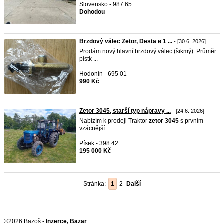
Slovensko - 987 65
Dohodou
Brzdový válec Zetor, Desta ø 1 ...
- [30.6. 2026]
Prodám nový hlavní brzdový válec (šikmý). Průměr
pístk ...
Hodonín - 695 01
990 Kč
Zetor 3045, starší typ nápravy ...
- [24.6. 2026]
Nabízím k prodeji Traktor
zetor
3045
s prvním
vzácnější ...
Písek - 398 42
195 000 Kč
Stránka:
1
2
Další
©2026 Bazoš -
Inzerce, Bazar