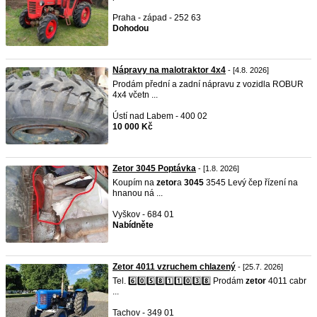
Praha - západ - 252 63
Dohodou
Nápravy na malotraktor 4x4
- [4.8. 2026]
Prodám přední a zadní nápravu z vozidla ROBUR
4x4 včetn ...
Ústí nad Labem - 400 02
10 000 Kč
Zetor 3045 Poptávka
- [1.8. 2026]
Koupím na
zetor
a
3045
3545 Levý čep řízení na
hnanou ná ...
Vyškov - 684 01
Nabídněte
Zetor 4011 vzruchem chlazený
- [25.7. 2026]
Tel. 6️⃣0️⃣5️⃣8️⃣1️⃣1️⃣0️⃣3️⃣8️⃣ Prodám
zetor
4011 cabr
...
Tachov - 349 01