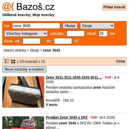
Přidat inzerát
Oblíbené inzeráty
,
Moje inzeráty
Co:
Lokalita:
Okolí:
km
Cena od:
- do:
Kč
Hlavní stránka
>
Stroje
>
zetor 3045
Cena
1-20 inzerátů z 25
Nové inzeráty e-mailem
Zetor 3011,3511,3045,3545,4011 ...
-
TOP
- [6.8.
2026]
Prodám sedačku spolujezdce
zetor
Nabízím
sedačku spolu ...
Kroměříž - 768 33
V textu
Prodám Zetor 3045 s SPZ
-
TOP
- [6.8. 2026]
Prodám
zetor
3045
s SPZ Rv. 1966 Traktor je v
původ ...