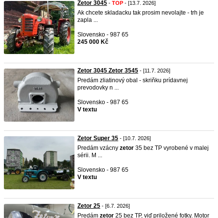
Zetor 3045
-
TOP
- [13.7. 2026]
Ak chcete skladacku tak prosim nevolajte - trh je
zapla ...
Slovensko - 987 65
245 000 Kč
Zetor 3045 Zetor 3545
- [11.7. 2026]
Predám zliatinový obal - skriňku prídavnej
prevodovky n ...
Slovensko - 987 65
V textu
Zetor Super 35
- [10.7. 2026]
Predám vzácny
zetor
35 bez TP vyrobené v malej
sérii. M ...
Slovensko - 987 65
V textu
Zetor 25
- [6.7. 2026]
Predám
zetor
25 bez TP, viď priložené fotky. Motor