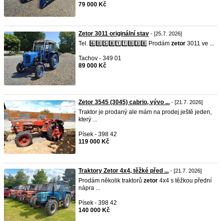
79 000 Kč
Zetor 3011 originální stav
- [25.7. 2026]
Tel. 6️⃣0️⃣5️⃣8️⃣1️⃣1️⃣0️⃣3️⃣8️⃣ Prodám
zetor
3011 ve ...
Tachov - 349 01
89 000 Kč
Zetor 3545 (3045) cabrio, vývo ...
- [21.7. 2026]
Traktor je prodaný ale mám na prodej ještě jeden,
který ...
Písek - 398 42
119 000 Kč
Traktory Zetor 4x4, těžké před ...
- [21.7. 2026]
Prodám několik traktorů
zetor
4x4 s těžkou přední
nápra ...
Písek - 398 42
140 000 Kč