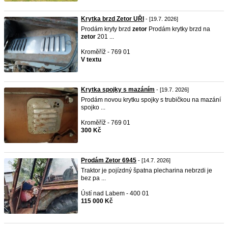
Krytka brzd Zetor UŘI
- [19.7. 2026]
Prodám kryty brzd
zetor
Prodám krytky brzd na
zetor
201 ...
Kroměříž - 769 01
V textu
Krytka spojky s mazáním
- [19.7. 2026]
Prodám novou krytku spojky s trubičkou na mazání
spojko ...
Kroměříž - 769 01
300 Kč
Prodám Zetor 6945
- [14.7. 2026]
Traktor je pojízdný špatna plecharina nebrzdi je
bez pa ...
Ústí nad Labem - 400 01
115 000 Kč