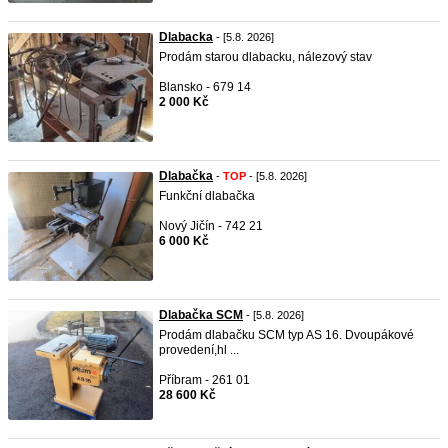
Dlabacka
- [5.8. 2026]
Prodám starou dlabacku, nálezový stav
Blansko - 679 14
2 000 Kč
Dlabačka
-
TOP
- [5.8. 2026]
Funkční dlabačka
Nový Jičín - 742 21
6 000 Kč
Dlabačka SCM
- [5.8. 2026]
Prodám dlabačku SCM typ AS 16. Dvoupákové
provedení,hl ...
Příbram - 261 01
28 600 Kč