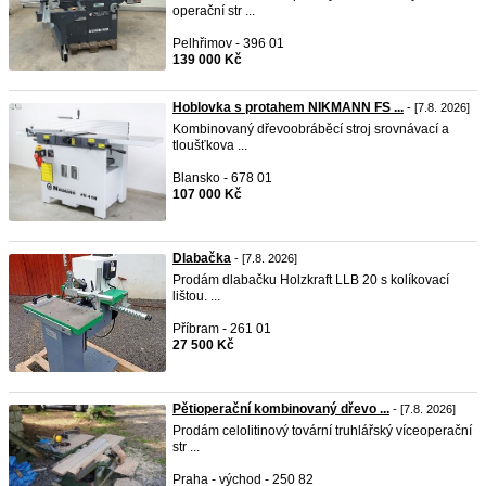
operační str ...
Pelhřimov - 396 01
139 000 Kč
Hoblovka s protahem NIKMANN FS ...
- [7.8. 2026]
Kombinovaný dřevoobráběcí stroj srovnávací a
tloušťkova ...
Blansko - 678 01
107 000 Kč
Dlabačka
- [7.8. 2026]
Prodám dlabačku Holzkraft LLB 20 s kolíkovací
lištou. ...
Příbram - 261 01
27 500 Kč
Pětioperační kombinovaný dřevo ...
- [7.8. 2026]
Prodám celolitinový tovární truhlářský víceoperační
str ...
Praha - východ - 250 82