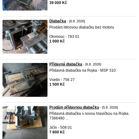
39 000 Kč
Dlabačka
- [6.8. 2026]
Prodám litinovou dlabačku bez motoru
Olomouc - 783 01
1 000 Kč
Přídavná dlabačka
- [6.8. 2026]
Přídavná dlabačka na Rojka - MSP 310
Vsetín - 756 27
1 500 Kč
Prodám přídavnou dlabačku
- [5.8. 2026]
Přídavná dlabačka s novou hlavičkou na Rojka.
7366480 ...
Jičín - 508 01
7 800 Kč