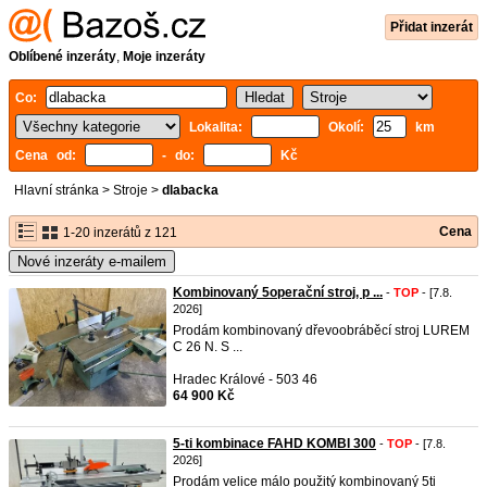
Přidat inzerát
Oblíbené inzeráty
,
Moje inzeráty
Co:
Lokalita:
Okolí:
km
Cena od:
- do:
Kč
Hlavní stránka
>
Stroje
>
dlabacka
Cena
1-20 inzerátů z 121
Nové inzeráty e-mailem
Kombinovaný 5operační stroj, p ...
-
TOP
- [7.8.
2026]
Prodám kombinovaný dřevoobráběcí stroj LUREM
C 26 N. S ...
Hradec Králové - 503 46
64 900 Kč
5-ti kombinace FAHD KOMBI 300
-
TOP
- [7.8.
2026]
Prodám velice málo použitý kombinovaný 5ti