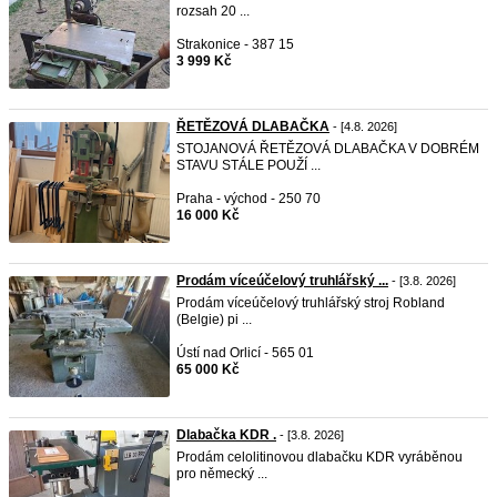
rozsah 20 ...
Strakonice - 387 15
3 999 Kč
ŘETĚZOVÁ DLABAČKA
- [4.8. 2026]
STOJANOVÁ ŘETĚZOVÁ DLABAČKA V DOBRÉM
STAVU STÁLE POUŽÍ ...
Praha - východ - 250 70
16 000 Kč
Prodám víceúčelový truhlářský ...
- [3.8. 2026]
Prodám víceúčelový truhlářský stroj Robland
(Belgie) pi ...
Ústí nad Orlicí - 565 01
65 000 Kč
Dlabačka KDR .
- [3.8. 2026]
Prodám celolitinovou dlabačku KDR vyráběnou
pro německý ...