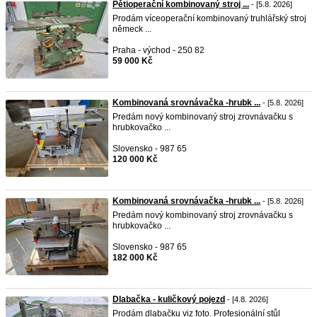
Pětioperační kombinovaný stroj ...
- [5.8. 2026]
Prodám víceoperační kombinovaný truhlářský stroj
německ ...
Praha - východ - 250 82
59 000 Kč
Kombinovaná srovnávačka -hrubk ...
- [5.8. 2026]
Predám nový kombinovaný stroj zrovnávačku s
hrubkovačko ...
Slovensko - 987 65
120 000 Kč
Kombinovaná srovnávačka -hrubk ...
- [5.8. 2026]
Predám nový kombinovaný stroj zrovnávačku s
hrubkovačko ...
Slovensko - 987 65
182 000 Kč
Dlabačka - kuličkový pojezd
- [4.8. 2026]
Prodám dlabačku viz foto. Profesionální stůl