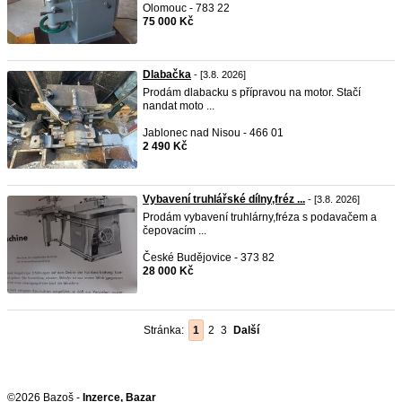
Olomouc - 783 22
75 000 Kč
Dlabačka
- [3.8. 2026]
Prodám dlabacku s přípravou na motor. Stačí
nandat moto ...
Jablonec nad Nisou - 466 01
2 490 Kč
Vybavení truhlářské dílny,fréz ...
- [3.8. 2026]
Prodám vybavení truhlárny,fréza s podavačem a
čepovacím ...
České Budějovice - 373 82
28 000 Kč
Stránka:
1
2
3
Další
©2026 Bazoš -
Inzerce, Bazar