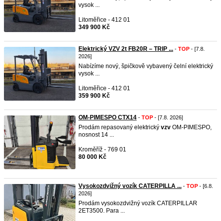
vysok ...
Litoměřice - 412 01
349 900 Kč
Elektrický VZV 2t FB20R – TRIP ...
-
TOP
- [7.8.
2026]
Nabízíme nový, špičkově vybavený čelní elektrický
vysok ...
Litoměřice - 412 01
359 900 Kč
OM-PIMESPO CTX14
-
TOP
- [7.8. 2026]
Prodám repasovaný elektrický
vzv
OM-PIMESPO,
nosnost 14 ...
Kroměříž - 769 01
80 000 Kč
Vysokozdvižný vozík CATERPILLA ...
-
TOP
- [6.8.
2026]
Prodám vysokozdvižný vozík CATERPILLAR
2ET3500. Para ...