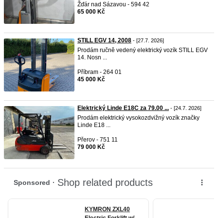
Žďár nad Sázavou - 594 42
65 000 Kč
STILL EGV 14, 2008
- [27.7. 2026]
Prodám ručně vedený elektrický vozík STILL EGV
14. Nosn ...
Příbram - 264 01
45 000 Kč
Elektrický Linde E18C za 79.00 ...
- [24.7. 2026]
Prodám elektrický vysokozdvižný vozík značky
Linde E18 ...
Přerov - 751 11
79 000 Kč