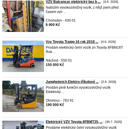
VZV Balcancar elektrický bez b ...
- [4.8. 2026]
Nabízím vysokozdvižný vozík, z nějž jsem před
časem vyn ...
Chomutov - 430 01
6 900 Kč
Vzv Toyota Traigo 16 rok 2018 ...
- [4.8. 2026]
Prodám elektrický čelní vozík zn Toyota 8FBM16T
Rok ...
Náchod - 550 01
150 000 Kč
Jungheinrich Elektro tříkolové ...
- [2.8. 2026]
Prodám plně funkční vysokozdvižný vozík
Elektrický ...
Olomouc - 783 91
190 000 Kč
Elektrický VZV Toyota 8FBMT35, ...
- [30.7. 2026]
Prodáme elektrický čelní vysokozdvižný vozík