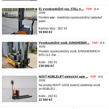
El. vysokozdvižný voz. STILL n ...
-
TOP
- [5.8.
2026]
Prodám
vzv
- elektrický vysokozdvižný zakladač
palet - ...
Karlovy Vary - 362 33
59 000 Kč
Vysokozdvižný vozík JUNGHEINRI ...
-
TOP
- [4.8.
2026]
Prodám vysokozdvižný vozík JUNGHEINRICH
EFG 113. Par ...
Kolín - 282 01
239 000 Kč
NOVÝ NOBLELIFT elektrický pale ...
-
TOP
- [4.8.
2026]
Na prodej NOVÝ ručně vedený elektrický vozík
zn.NOBLELI ...
Kolín - 282 01
22 500 Kč