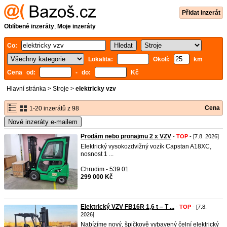
Přidat inzerát
Oblíbené inzeráty
,
Moje inzeráty
Co:
Lokalita:
Okolí:
km
Cena od:
- do:
Kč
Hlavní stránka
>
Stroje
>
elektricky vzv
Cena
1-20 inzerátů z 98
Nové inzeráty e-mailem
Prodám nebo pronajmu 2 x VZV
-
TOP
- [7.8. 2026]
Elektrický vysokozdvižný vozík Capstan A18XC,
nosnost 1 ...
Chrudim - 539 01
299 000 Kč
Elektrický VZV FB16R 1,6 t – T ...
-
TOP
- [7.8.
2026]
Nabízíme nový, špičkově vybavený čelní elektrický