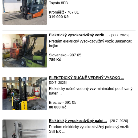
Toyota 8FB ...
Kroměříž - 767 01
319 000 Kč
Elektrický vysokozdvižný vozík ...
- [30.7. 2026]
Predám elektrický vysokozdvižný vozík Balkancar,
trojko ...
Slovensko - 987 65
789 Kč
ELEKTRICKÝ RUČNĚ VEDENÝ VYSOKO ...
-
[30.7. 2026]
Elektrický ručně vedený
vzv
minimálně používaný,
bateri ...
Břeclav - 691 05
88 000 Kč
Elektrický vysokozdvižný palet ...
- [28.7. 2026]
Prodám elektrický vysokozdvižný paletový vozík
Still EX ...