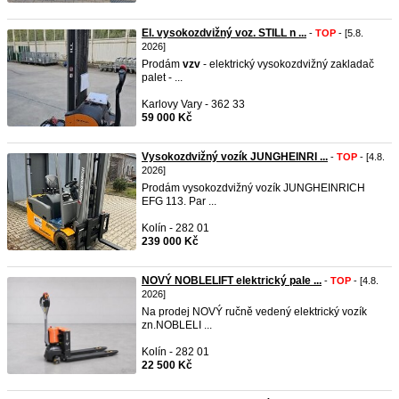
El. vysokozdvižný voz. STILL n ...
-
TOP
- [5.8.
2026]
Prodám
vzv
- elektrický vysokozdvižný zakladač
palet - ...
Karlovy Vary - 362 33
59 000 Kč
Vysokozdvižný vozík JUNGHEINRI ...
-
TOP
- [4.8.
2026]
Prodám vysokozdvižný vozík JUNGHEINRICH
EFG 113. Par ...
Kolín - 282 01
239 000 Kč
NOVÝ NOBLELIFT elektrický pale ...
-
TOP
- [4.8.
2026]
Na prodej NOVÝ ručně vedený elektrický vozík
zn.NOBLELI ...
Kolín - 282 01
22 500 Kč