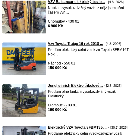
VZV Balcancar elektrický bez b ...
- [4.8. 2026]
Nabízím vysokozdvižný vozík, z nějž jsem před
časem vyn ...
Chomutov - 430 01
6 900 Kč
Vzv Toyota Traigo 16 rok 2018 ...
- [4.8. 2026]
Prodám elektrický čelní vozík zn Toyota 8FBM16T
Rok ...
Náchod - 550 01
150 000 Kč
Jungheinrich Elektro tříkolové ...
- [2.8. 2026]
Prodám plně funkční vysokozdvižný vozík
Elektrický ...
Olomouc - 783 91
190 000 Kč
Elektrický VZV Toyota 8FBMT35, ...
- [30.7. 2026]
Prodáme elektrický čelní vysokozdvižný vozík