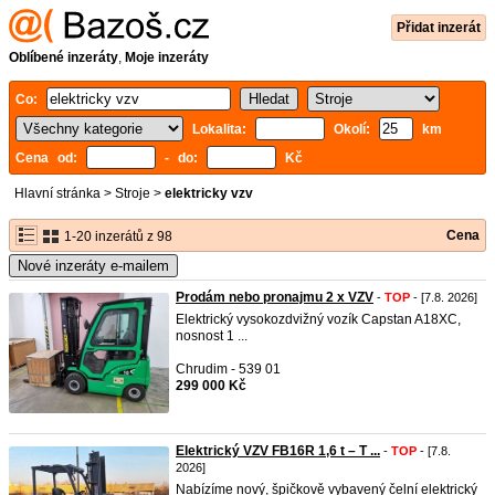
Přidat inzerát
Oblíbené inzeráty
,
Moje inzeráty
Co:
Lokalita:
Okolí:
km
Cena od:
- do:
Kč
Hlavní stránka
>
Stroje
>
elektricky vzv
Cena
1-20 inzerátů z 98
Nové inzeráty e-mailem
Prodám nebo pronajmu 2 x VZV
-
TOP
- [7.8. 2026]
Elektrický vysokozdvižný vozík Capstan A18XC,
nosnost 1 ...
Chrudim - 539 01
299 000 Kč
Elektrický VZV FB16R 1,6 t – T ...
-
TOP
- [7.8.
2026]
Nabízíme nový, špičkově vybavený čelní elektrický