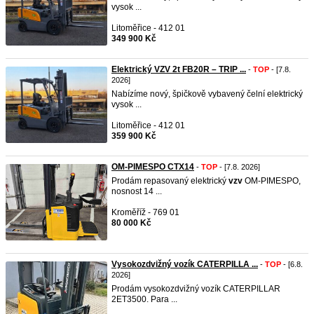
vysok ...
Litoměřice - 412 01
349 900 Kč
Elektrický VZV 2t FB20R – TRIP ...
-
TOP
- [7.8.
2026]
Nabízíme nový, špičkově vybavený čelní elektrický
vysok ...
Litoměřice - 412 01
359 900 Kč
OM-PIMESPO CTX14
-
TOP
- [7.8. 2026]
Prodám repasovaný elektrický
vzv
OM-PIMESPO,
nosnost 14 ...
Kroměříž - 769 01
80 000 Kč
Vysokozdvižný vozík CATERPILLA ...
-
TOP
- [6.8.
2026]
Prodám vysokozdvižný vozík CATERPILLAR
2ET3500. Para ...