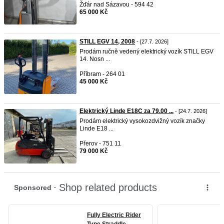
Žďár nad Sázavou - 594 42
65 000 Kč
STILL EGV 14, 2008
- [27.7. 2026]
Prodám ručně vedený elektrický vozík STILL EGV
14. Nosn ...
Příbram - 264 01
45 000 Kč
Elektrický Linde E18C za 79.00 ...
- [24.7. 2026]
Prodám elektrický vysokozdvižný vozík značky
Linde E18 ...
Přerov - 751 11
79 000 Kč