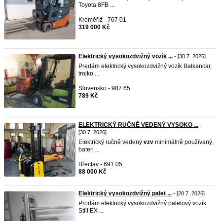
Toyota 8FB ...
Kroměříž - 767 01
319 000 Kč
Elektrický vysokozdvižný vozík ...
- [30.7. 2026]
Predám elektrický vysokozdvižný vozík Balkancar,
trojko ...
Slovensko - 987 65
789 Kč
ELEKTRICKÝ RUČNĚ VEDENÝ VYSOKO ...
-
[30.7. 2026]
Elektrický ručně vedený
vzv
minimálně používaný,
bateri ...
Břeclav - 691 05
88 000 Kč
Elektrický vysokozdvižný palet ...
- [28.7. 2026]
Prodám elektrický vysokozdvižný paletový vozík
Still EX ...