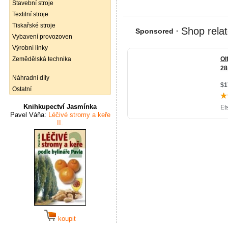
Stavební stroje
Textilní stroje
Tiskařské stroje
Vybavení provozoven
Výrobní linky
Zemědělská technika
Náhradní díly
Ostatní
Knihkupectví Jasmínka
Pavel Váňa:
Léčivé stromy a keře
II.
koupit