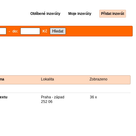
Oblíbené inzeráty
Moje inzeráty
Přidat inzerát
- do:
Kč
na
Lokalita
Zobrazeno
textu
Praha - západ
36 x
252 06