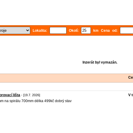
Lokalita:
Okolí:
km Cena od:
Inzerát byl vymazán.
Ce
orovací lišta
V 
- [19.7. 2026]
m na spirálu 700mm délka 499kč dobrý stav