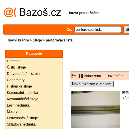
... bazar pro každého
Co:
Hlavní stránka
>
Stroje
>
perforovaci lista
Kategorie
Čerpadla
Čistící stroje
Dřevoobráběcí stroje
Zobrazeno 1-1 inzerátů z 1
Generátory
Nové inzeráty e-mailem
Historické stroje
perf
Komunální technika
a 3m
Kovoobráběcí stroje
Lesní technika
Motory
Potravinářské stroje
Skladová technika