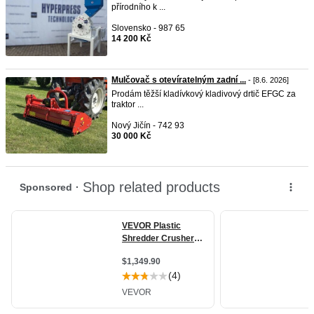
přírodního k ...
Slovensko - 987 65
14 200 Kč
Mulčovač s otevíratelným zadní ...
- [8.6. 2026]
Prodám těžší kladívkový kladivový drtič EFGC za
traktor ...
Nový Jičín - 742 93
30 000 Kč