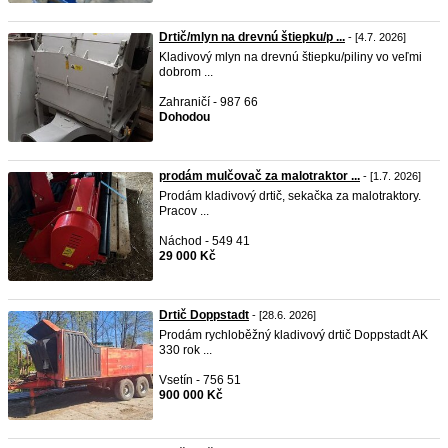
Drtič/mlyn na drevnú štiepku/p ...
- [4.7. 2026]
Kladivový mlyn na drevnú štiepku/piliny vo veľmi
dobrom ...
Zahraničí - 987 66
Dohodou
prodám mulčovač za malotraktor ...
- [1.7. 2026]
Prodám kladivový drtič, sekačka za malotraktory.
Pracov ...
Náchod - 549 41
29 000 Kč
Drtič Doppstadt
- [28.6. 2026]
Prodám rychloběžný kladivový drtič Doppstadt AK
330 rok ...
Vsetín - 756 51
900 000 Kč