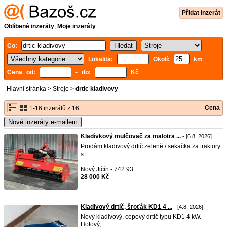
Přidat inzerát
Oblíbené inzeráty
,
Moje inzeráty
Co:
Lokalita:
Okolí:
km
Cena od:
- do:
Kč
Hlavní stránka
>
Stroje
>
drtic kladivovy
Cena
1-16 inzerátů z 16
Nové inzeráty e-mailem
Kladívkový mulčovač za malotra ...
- [6.8. 2026]
Prodám kladivový drtič zeleně / sekačka za traktory
s t ...
Nový Jičín - 742 93
28 000 Kč
Kladivový drtič, šroťák KD1 4 ...
- [4.8. 2026]
Nový kladivový, cepový drtič typu KD1 4 kW.
Hotový, ...