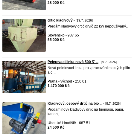
28 000 Kč
drtic kladivový
- [19.7. 2026]
Predám kladivový drtič drvič 22 kW nepoužívaný..
Slovensko - 987 65
55 000 Kč
Peletovací linka nová 500 /7 ...
- [9.7. 2026]
Nová peletovací linka pro zpracování mokrých pilin
a d ...
Praha - východ - 250 01
1 470 000 Kč
Kladivový, cepový drtič na bio ...
- [8.7. 2026]
Prodám nový kladivový drtič na biomasu, papír,
karton, ...
Uherské Hradiště - 687 51
24 500 Kč