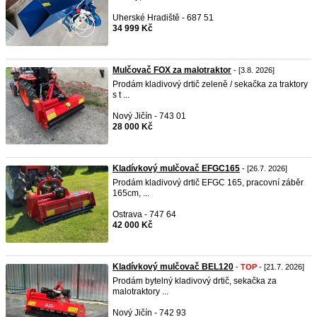
Uherské Hradiště - 687 51
34 999 Kč
Mulčovač FOX za malotraktor
- [3.8. 2026]
Prodám kladivový drtič zeleně / sekačka za traktory
s t ...
Nový Jičín - 743 01
28 000 Kč
Kladívkový mulčovač EFGC165
- [26.7. 2026]
Prodám kladivový drtič EFGC 165, pracovní záběr
165cm, ...
Ostrava - 747 64
42 000 Kč
Kladívkový mulčovač BEL120
-
TOP
- [21.7. 2026]
Prodám bytelný kladivový drtič, sekačka za
malotraktory ...
Nový Jičín - 742 93