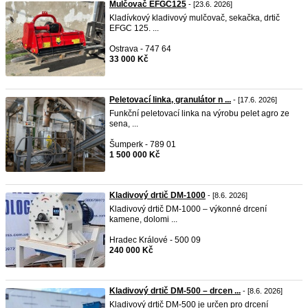
Mulčovač EFGC125
- [23.6. 2026]
Kladívkový kladivový mulčovač, sekačka, drtič
EFGC 125. ...
Ostrava - 747 64
33 000 Kč
Peletovací linka, granulátor n ...
- [17.6. 2026]
Funkční peletovací linka na výrobu pelet agro ze
sena, ...
Šumperk - 789 01
1 500 000 Kč
Kladivový drtič DM-1000
- [8.6. 2026]
Kladivový drtič DM-1000 – výkonné drcení
kamene, dolomi ...
Hradec Králové - 500 09
240 000 Kč
Kladivový drtič DM-500 – drcen ...
- [8.6. 2026]
Kladivový drtič DM-500 je určen pro drcení