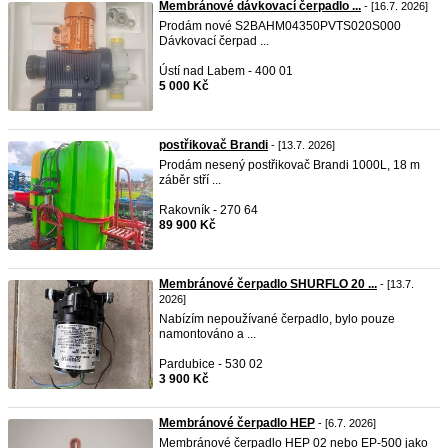
Membránové dávkovací čerpadlo ...
- [16.7. 2026]
Prodám nové S2BAHM04350PVTS020S000
Dávkovací čerpad ...
Ústí nad Labem - 400 01
5 000 Kč
postřikovač Brandi
- [13.7. 2026]
Prodám nesený postřikovač Brandi 1000L, 18 m
záběr stří ...
Rakovník - 270 64
89 900 Kč
Membránové čerpadlo SHURFLO 20 ...
- [13.7.
2026]
Nabízím nepoužívané čerpadlo, bylo pouze
namontováno a ...
Pardubice - 530 02
3 900 Kč
Membránové čerpadlo HEP
- [6.7. 2026]
Membránové čerpadlo HEP 02 nebo EP-500 jako