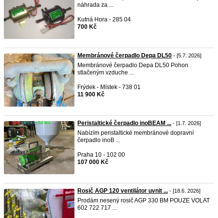
náhrada za ...
Kutná Hora - 285 04
700 Kč
Membránové čerpadlo Depa DL50
- [5.7. 2026]
Membránové čerpadlo Depa DL50 Pohon
stlačeným vzduche ...
Frýdek - Místek - 738 01
11 900 Kč
Peristaltické čerpadlo inoBEAM ...
- [1.7. 2026]
Nabízím peristaltické membránové dopravní
čerpadlo inoB ...
Praha 10 - 102 00
107 000 Kč
Rosič AGP 120 ventilátor uvnit ...
- [18.6. 2026]
Prodám nesený rosič AGP 330 BM POUZE VOLAT
602 722 717 ...