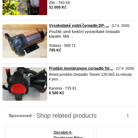
Zlín - 763 64
51 000 Kč
Vysokotlaké vodní čerpadlo DP- ...
- [17.6. 2026]
Použité, plně funkční vysokotlaké čerpadlo
kapalin. Mál ...
Svitavy - 569 71
795 Kč
Prodám membranove cerpadlo Tol ...
- [17.6. 2026]
Ihned prodám čerpadlo Tolveri 120 litrů za minutu
k pos ...
Karviná - 735 81
6 500 Kč