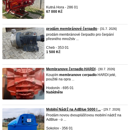
Kutná Hora - 286 01
67 000 Kč
prodám membránové čerpadlo
- [31.7. 2026]
prodám membránové čerpadlo pro čerpání
přesného množstv ...
Cheb - 353 01
1 500 Kč
Membranove čerpadlo HARDI
- [30.7. 2026]
Koupím
membranove
cerpadlo
HARDI jeté,
použité na opra ...
Hodonín - 695 01
Nabídněte
Mobilní Nádrž na AdBlue 5000 l ...
- [29.7. 2026]
Prodám novou dvouplášťovou mobilní nádrž na
AdBlue - o ...
Sokolov - 356 01