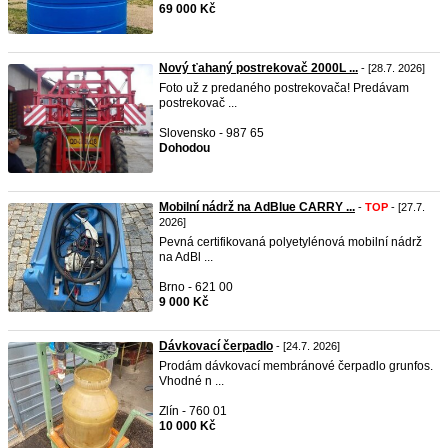
69 000 Kč
Nový ťahaný postrekovač 2000L ...
- [28.7. 2026]
Foto už z predaného postrekovača! Predávam
postrekovač ...
Slovensko - 987 65
Dohodou
Mobilní nádrž na AdBlue CARRY ...
-
TOP
- [27.7.
2026]
Pevná certifikovaná polyetylénová mobilní nádrž
na AdBl ...
Brno - 621 00
9 000 Kč
Dávkovací čerpadlo
- [24.7. 2026]
Prodám dávkovací membránové čerpadlo grunfos.
Vhodné n ...
Zlín - 760 01
10 000 Kč