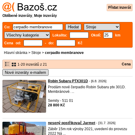
Přidat inzerát
Oblíbené inzeráty
,
Moje inzeráty
Co:
Lokalita:
Okolí:
km
Cena od:
- do:
Kč
Hlavní stránka
>
Stroje
>
cerpadlo membranove
Cena
1-20 inzerátů z 21
Nové inzeráty e-mailem
Robin Subaru PTX301D
- [6.8. 2026]
Prodám nové čerpadlo Robin Subaru ptx 301D.
Membránové. ...
Semily - 511 01
28 800 Kč
nesený postřikovač Jarmet
- [31.7. 2026]
Záběr 15m rok výroby 2021, uvedení do provozu
2022 Ná ...