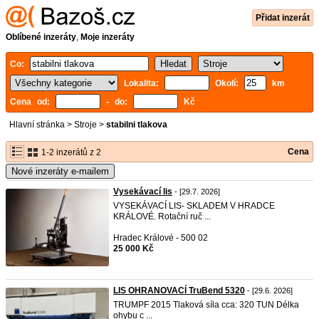
Přidat inzerát
Oblíbené inzeráty
,
Moje inzeráty
Co:
Lokalita:
Okolí:
km
Cena od:
- do:
Kč
Hlavní stránka
>
Stroje
>
stabilni tlakova
Cena
1-2 inzerátů z 2
Nové inzeráty e-mailem
Vysekávací lis
- [29.7. 2026]
VYSEKÁVACÍ LIS- SKLADEM V HRADCE
KRÁLOVÉ. Rotační ruč ...
Hradec Králové - 500 02
25 000 Kč
LIS OHRANOVACÍ TruBend 5320
- [29.6. 2026]
TRUMPF 2015 Tlaková síla cca: 320 TUN Délka
ohybu c ...