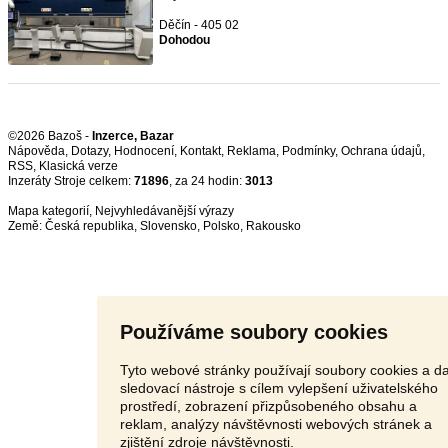
Děčín - 405 02
Dohodou
©2026 Bazoš -
Inzerce, Bazar
Nápověda
,
Dotazy
,
Hodnocení
,
Kontakt
,
Reklama
,
Podmínky
,
Ochrana údajů
,
RSS
,
Inzeráty Stroje celkem:
71896
, za 24 hodin:
3013
Mapa kategorií
,
Nejvyhledávanější výrazy
Země:
Česká republika
,
Slovensko
,
Polsko
,
Rakousko
Používáme soubory cookies
Tyto webové stránky používají soubory cookies a da
sledovací nástroje s cílem vylepšení uživatelského
prostředí, zobrazení přizpůsobeného obsahu a
reklam, analýzy návštěvnosti webových stránek a
zjištění zdroje návštěvnosti.