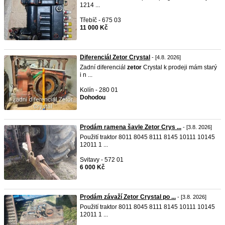
1214 ...
Třebíč - 675 03
11 000 Kč
Diferenciál Zetor Crystal
- [4.8. 2026]
Zadní diferenciál
zetor
Crystal k prodeji mám starý
i n ...
Kolín - 280 01
Dohodou
Prodám ramena šavle Zetor Crys ...
- [3.8. 2026]
Použití traktor 8011 8045 8111 8145 10111 10145
12011 1 ...
Svitavy - 572 01
6 000 Kč
Prodám závaží Zetor Crystal po ...
- [3.8. 2026]
Použití traktor 8011 8045 8111 8145 10111 10145
12011 1 ...