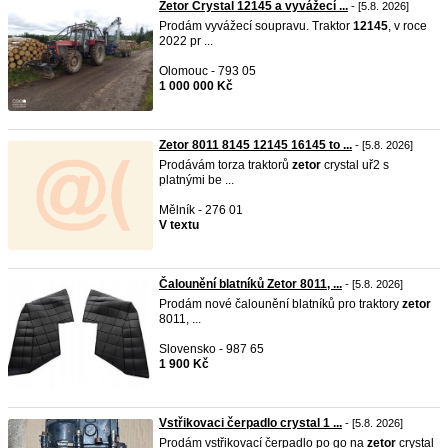
Zetor Crystal 12145 a vyvážecí ...
- [5.8. 2026]
Prodám vyvážecí soupravu. Traktor
12145
, v roce
2022 pr ...
Olomouc - 793 05
1 000 000 Kč
Zetor 8011 8145 12145 16145 to ...
- [5.8. 2026]
Prodávám torza traktorů
zetor
crystal uř2 s
platnými be ...
Mělník - 276 01
V textu
Čalounění blatníků Zetor 8011, ...
- [5.8. 2026]
Prodám nové čalounění blatníků pro traktory
zetor
8011, ...
Slovensko - 987 65
1 900 Kč
Vstřikovaci čerpadlo crystal 1 ...
- [5.8. 2026]
Prodám vstřikovací čerpadlo po go na
zetor
crystal