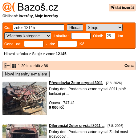
Přidat inzerát
Oblíbené inzeráty
,
Moje inzeráty
Co:
Lokalita:
Okolí:
km
Cena od:
- do:
Kč
Hlavní stránka
>
Stroje
>
zetor 12145
Cena
1-20 inzerátů z 86
Nové inzeráty e-mailem
Převodovka Zetor crystal 8011
- [7.8. 2026]
Dobry den. Prodam na
zetor
crystal 8011 plně
funkčni př ...
Opava - 747 41
9 000 Kč
Diferencial Zetor crystal 8011 ...
- [7.8. 2026]
Dobry den. Prodam na
zetor
crystal Zadni most
(rozvodov ...