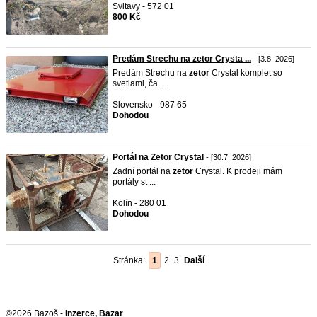
Svitavy - 572 01
800 Kč
Predám Strechu na zetor Crysta ...
- [3.8. 2026]
Predám Strechu na
zetor
Crystal komplet so
svetlami, ča ...
Slovensko - 987 65
Dohodou
Portál na Zetor Crystal
- [30.7. 2026]
Zadní portál na
zetor
Crystal. K prodeji mám
portály st ...
Kolín - 280 01
Dohodou
Stránka:
1
2
3
Další
©2026 Bazoš -
Inzerce, Bazar