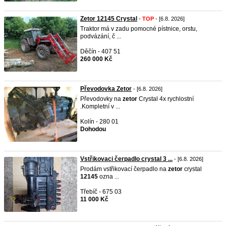
Zetor 12145 Crystal
-
TOP
- [6.8. 2026]
Traktor má v zadu pomocné pístnice, orstu,
podvázání, č ...
Děčín - 407 51
260 000 Kč
Převodovka Zetor
- [6.8. 2026]
Převodovky na
zetor
Crystal 4x rychlostní
.Kompletní v ...
Kolín - 280 01
Dohodou
Vstřikovaci čerpadlo crystal 3 ...
- [6.8. 2026]
Prodám vstřikovací čerpadlo na
zetor
crystal
12145
ozna ...
Třebíč - 675 03
11 000 Kč