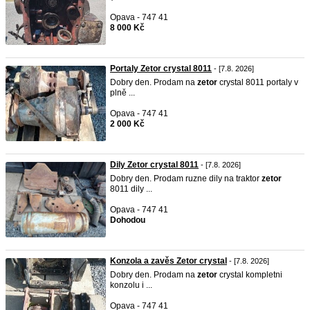
Opava - 747 41
8 000 Kč
Portaly Zetor crystal 8011
- [7.8. 2026]
Dobry den. Prodam na
zetor
crystal 8011 portaly v
plně ...
Opava - 747 41
2 000 Kč
Dily Zetor crystal 8011
- [7.8. 2026]
Dobry den. Prodam ruzne dily na traktor
zetor
8011 dily ...
Opava - 747 41
Dohodou
Konzola a zavěs Zetor crystal
- [7.8. 2026]
Dobry den. Prodam na
zetor
crystal kompletni
konzolu i ...
Opava - 747 41