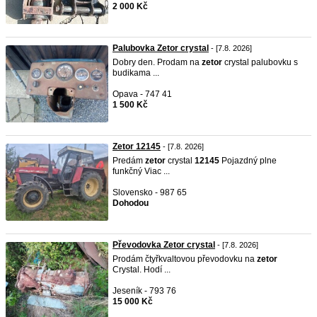
2 000 Kč
Palubovka Zetor crystal
- [7.8. 2026]
Dobry den. Prodam na
zetor
crystal palubovku s
budikama ...
Opava - 747 41
1 500 Kč
Zetor 12145
- [7.8. 2026]
Predám
zetor
crystal
12145
Pojazdný plne
funkčný Viac ...
Slovensko - 987 65
Dohodou
Převodovka Zetor crystal
- [7.8. 2026]
Prodám čtyřkvaltovou převodovku na
zetor
Crystal. Hodí ...
Jeseník - 793 76
15 000 Kč