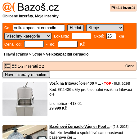
Přidat inzerát
Oblíbené inzeráty
,
Moje inzeráty
Co:
Lokalita:
Okolí:
km
Cena od:
- do:
Kč
Hlavní stránka
>
Stroje
>
velkokapacitni cerpadlo
Cena
1-2 inzerátů z 2
Nové inzeráty e-mailem
Vozík na fritovací olej 400 × ...
-
TOP
- [9.8. 2026]
Kód: G11436 užitý profesionální vozík na fritovací
ole ...
Litoměřice - 413 01
29 999 Kč
Bazénové čerpadlo Vágner Pool ...
- [2.8. 2026]
Nabízím kvalitní a spolehlivé samonasávací
bazénové čer ...