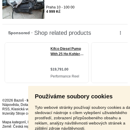
Praha 10 - 100 00
4 999 Kč
Používáme soubory cookies
©2026 Bazoš -
Inzerce, Bazar
Nápověda
,
Dotazy
,
Hodnocení
,
Kontakt
,
Reklama
,
Podmínky
,
Ochrana údajů
,
Tyto webové stránky používají soubory cookies a da
RSS
,
sledovací nástroje s cílem vylepšení uživatelského
Inzeráty Stroje celkem:
70683
, za 24 hodin:
2528
prostředí, zobrazení přizpůsobeného obsahu a
Mapa kategorií
,
Nejvyhledávanější výrazy
reklam, analýzy návštěvnosti webových stránek a
Země:
Česká republika
,
Slovensko
,
Polsko
,
Rakousko
zjištění zdroje návštěvnosti.