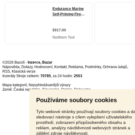
©2026 Bazoš -
Inzerce, Bazar
Nápověda
,
Dotazy
,
Hodnocení
,
Kontakt
,
Reklama
,
Podmínky
,
Ochrana údajů
,
RSS
,
Inzeráty Stroje celkem:
70785
, za 24 hodin:
2553
Mapa kategorií
,
Nejvyhledávanější výrazy
Země:
Česká republika
,
Slovensko
,
Polsko
,
Rakousko
Používáme soubory cookies
Tyto webové stránky používají soubory cookies a da
sledovací nástroje s cílem vylepšení uživatelského
prostředí, zobrazení přizpůsobeného obsahu a
reklam, analýzy návštěvnosti webových stránek a
zjištění zdroje návštěvnosti.