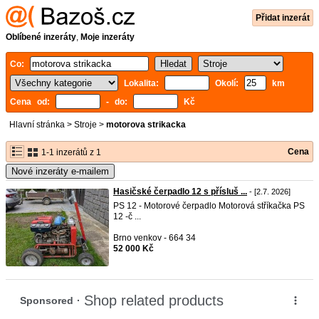
Přidat inzerát
Oblíbené inzeráty
,
Moje inzeráty
Co:
Lokalita:
Okolí:
km
Cena od:
- do:
Kč
Hlavní stránka
>
Stroje
>
motorova strikacka
Cena
1-1 inzerátů z 1
Nové inzeráty e-mailem
Hasičské čerpadlo 12 s přísluš ...
- [2.7. 2026]
PS 12 - Motorové čerpadlo Motorová stříkačka PS
12 -č ...
Brno venkov - 664 34
52 000 Kč