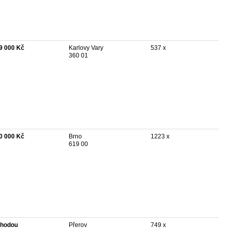
9 000 Kč
Karlovy Vary
537 x
360 01
0 000 Kč
Brno
1223 x
619 00
hodou
Přerov
749 x