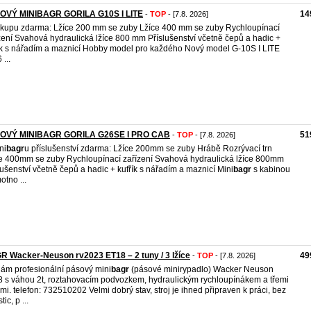
OVÝ MINIBAGR GORILA G10S I LITE
14
-
TOP
- [7.8. 2026]
kupu zdarma: Lžíce 200 mm se zuby Lžíce 400 mm se zuby Rychloupínací
zení Svahová hydraulická lžíce 800 mm Příslušenství včetně čepů a hadic +
ík s nářadím a maznicí Hobby model pro každého Nový model G-10S I LITE
...
OVÝ MINIBAGR GORILA G26SE I PRO CAB
51
-
TOP
- [7.8. 2026]
ni
bagr
u příslušenství zdarma: Lžíce 200mm se zuby Hrábě Rozrývací trn
e 400mm se zuby Rychloupínací zařízení Svahová hydraulická lžíce 800mm
lušenství včetně čepů a hadic + kufřík s nářadím a maznicí Mini
bagr
s kabinou
otno ...
 Wacker-Neuson rv2023 ET18 – 2 tuny / 3 lžíce
49
-
TOP
- [7.8. 2026]
ám profesionální pásový mini
bagr
(pásové minirypadlo) Wacker Neuson
 s váhou 2t, roztahovacím podvozkem, hydraulickým rychloupínákem a třemi
emi. telefon: 732510202 Velmi dobrý stav, stroj je ihned připraven k práci, bez
tic, p ...