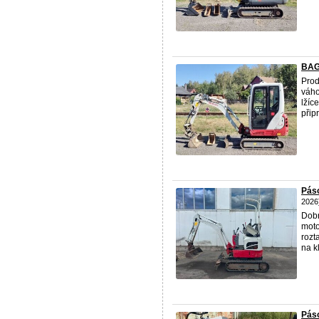
BAGR
Prod
váho
lžíc
připr
Páso
2026
Dobr
moto
rozt
na kl
Pás