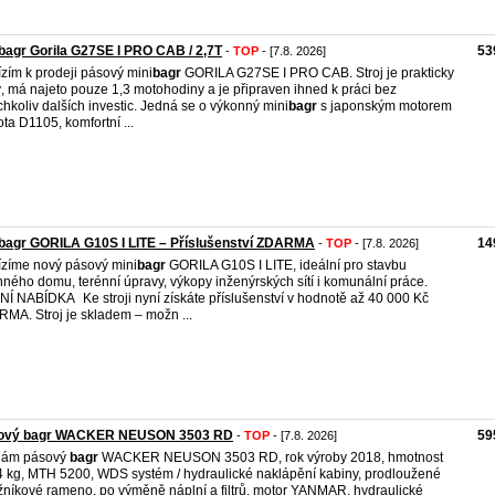
bagr Gorila G27SE I PRO CAB / 2,7T
53
-
TOP
- [7.8. 2026]
zím k prodeji pásový mini
bagr
GORILA G27SE I PRO CAB. Stroj je prakticky
, má najeto pouze 1,3 motohodiny a je připraven ihned k práci bez
chkoliv dalších investic. Jedná se o výkonný mini
bagr
s japonským motorem
ta D1105, komfortní ...
bagr GORILA G10S I LITE – Příslušenství ZDARMA
14
-
TOP
- [7.8. 2026]
zíme nový pásový mini
bagr
GORILA G10S I LITE, ideální pro stavbu
nného domu, terénní úpravy, výkopy inženýrských sítí i komunální práce.
Í NABÍDKA Ke stroji nyní získáte příslušenství v hodnotě až 40 000 Kč
MA. Stroj je skladem – možn ...
ový bagr WACKER NEUSON 3503 RD
59
-
TOP
- [7.8. 2026]
dám pásový
bagr
WACKER NEUSON 3503 RD, rok výroby 2018, hmotnost
 kg, MTH 5200, WDS systém / hydraulické naklápění kabiny, prodloužené
žníkové rameno, po výměně náplní a filtrů, motor YANMAR, hydraulické