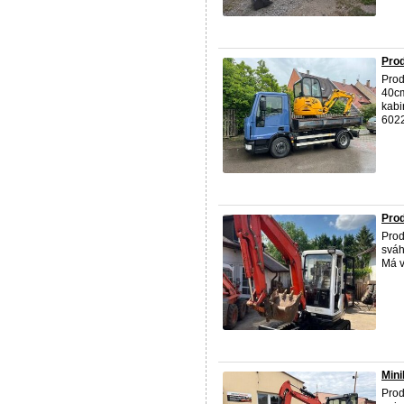
Pro
Prod
40cm
kabi
6022
Pro
Prod
sváh
Má v
Mini
Pro