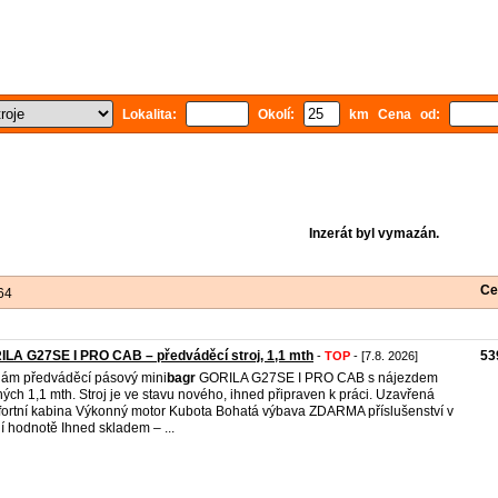
Lokalita:
Okolí:
km Cena od:
Inzerát byl vymazán.
Ce
64
LA G27SE I PRO CAB – předváděcí stroj, 1,1 mth
53
-
TOP
- [7.8. 2026]
ám předváděcí pásový mini
bagr
GORILA G27SE I PRO CAB s nájezdem
ých 1,1 mth. Stroj je ve stavu nového, ihned připraven k práci. Uzavřená
ortní kabina Výkonný motor Kubota Bohatá výbava ZDARMA příslušenství v
í hodnotě Ihned skladem – ...