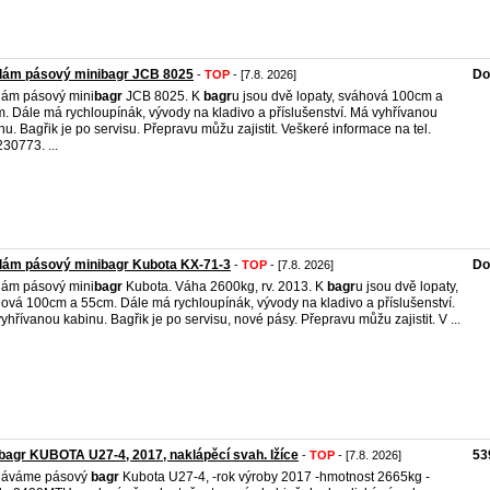
dám pásový minibagr JCB 8025
Do
-
TOP
- [7.8. 2026]
ám pásový mini
bagr
JCB 8025. K
bagr
u jsou dvě lopaty, sváhová 100cm a
. Dále má rychloupínák, vývody na kladivo a příslušenství. Má vyhřívanou
nu. Bagřik je po servisu. Přepravu můžu zajistit. Veškeré informace na tel.
30773. ...
dám pásový minibagr Kubota KX-71-3
Do
-
TOP
- [7.8. 2026]
ám pásový mini
bagr
Kubota. Váha 2600kg, rv. 2013. K
bagr
u jsou dvě lopaty,
ová 100cm a 55cm. Dále má rychloupínák, vývody na kladivo a příslušenství.
yhřívanou kabinu. Bagřik je po servisu, nové pásy. Přepravu můžu zajistit. V ...
bagr KUBOTA U27-4, 2017, naklápěcí svah. lžíce
53
-
TOP
- [7.8. 2026]
dáváme pásový
bagr
Kubota U27-4, -rok výroby 2017 -hmotnost 2665kg -