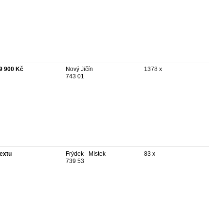
9 900 Kč
Nový Jičín
1378 x
743 01
textu
Frýdek - Místek
83 x
739 53