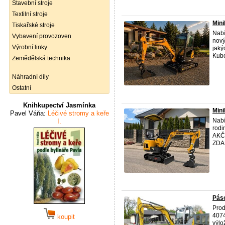
Stavební stroje
Textilní stroje
Mini
Tiskařské stroje
Nabí
Vybavení provozoven
nový
Výrobní linky
jaký
Kubo
Zemědělská technika
Náhradní díly
Ostatní
Knihkupectví Jasmínka
Mini
Pavel Váňa:
Léčivé stromy a keře
Nabí
I.
rodi
AKČN
ZDAR
Pás
Pro
4074
koupit
výlo