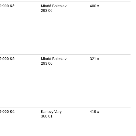
9 900 Kč
Mladá Boleslav
400 x
293 06
9 000 Kč
Mladá Boleslav
321 x
293 06
9 000 Kč
Karlovy Vary
419 x
360 01