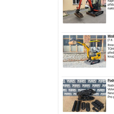
naje
příd
nakl
Min
[7.8.
Ihne
TOHO
pře
koup
Podv
Nabí
Volv
Neva
Pro 