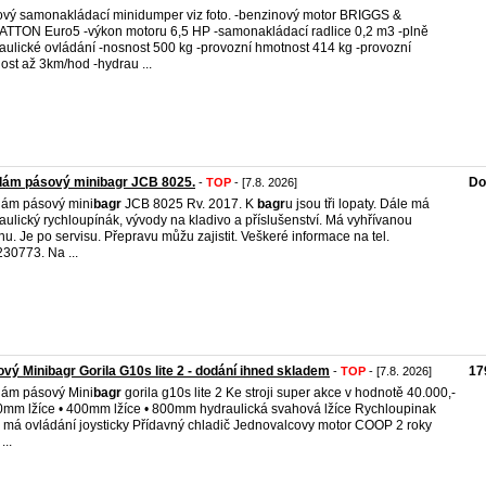
vý samonakládací minidumper viz foto. -benzinový motor BRIGGS &
TTON Euro5 -výkon motoru 6,5 HP -samonakládací radlice 0,2 m3 -plně
aulické ovládání -nosnost 500 kg -provozní hmotnost 414 kg -provozní
lost až 3km/hod -hydrau ...
dám pásový minibagr JCB 8025.
Do
-
TOP
- [7.8. 2026]
ám pásový mini
bagr
JCB 8025 Rv. 2017. K
bagr
u jsou tři lopaty. Dále má
aulický rychloupínák, vývody na kladivo a příslušenství. Má vyhřívanou
nu. Je po servisu. Přepravu můžu zajistit. Veškeré informace na tel.
30773. Na ...
vý Minibagr Gorila G10s lite 2 - dodání ihned skladem
17
-
TOP
- [7.8. 2026]
ám pásový Mini
bagr
gorila g10s lite 2 Ke stroji super akce v hodnotě 40.000,-
0mm lžíce • 400mm lžíce • 800mm hydraulická svahová lžíce Rychloupinak
j má ovládání joysticky Přídavný chladič Jednovalcovy motor COOP 2 roky
...