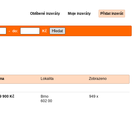
Oblíbené inzeráty
Moje inzeráty
Přidat inzerát
- do:
Kč
na
Lokalita
Zobrazeno
9 900 Kč
Brno
949 x
602 00