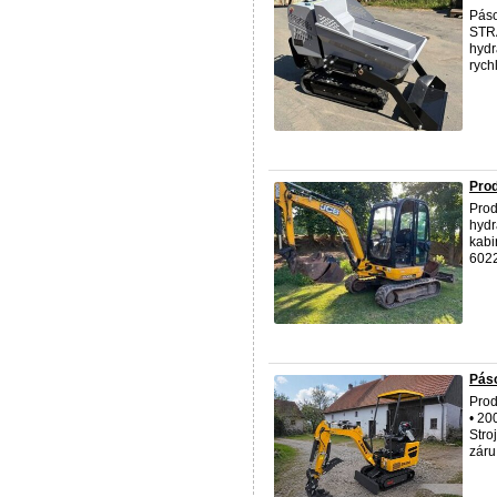
Páso
STRA
hydr
rych
Pro
Prod
hydr
kabi
6022
Páso
Prod
• 20
Stro
záru 