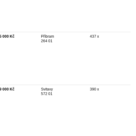
5 000 Kč
Příbram
437 x
264 01
9 000 Kč
Svitavy
390 x
572 01