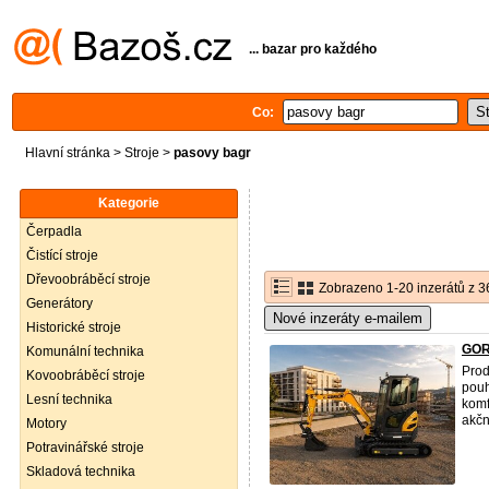
... bazar pro každého
Co:
Hlavní stránka
>
Stroje
>
pasovy bagr
Kategorie
Čerpadla
Čistící stroje
Dřevoobráběcí stroje
Zobrazeno 1-20 inzerátů z 3
Generátory
Nové inzeráty e-mailem
Historické stroje
GORI
Komunální technika
Prod
Kovoobráběcí stroje
pouh
Lesní technika
komf
akčn
Motory
Potravinářské stroje
Skladová technika