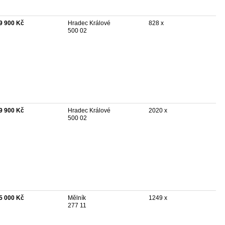
9 900 Kč
Hradec Králové
828 x
500 02
9 900 Kč
Hradec Králové
2020 x
500 02
5 000 Kč
Mělník
1249 x
277 11