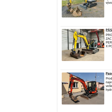
vývo
PÁS
PRO
ZAC
PER
X P
Paso
Pro
naje
vešk
hydra