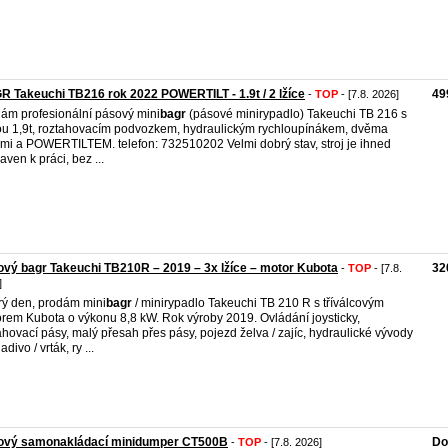
 Takeuchi TB216 rok 2022 POWERTILT - 1.9t / 2 lžíce
49
-
TOP
- [7.8. 2026]
ám profesionální pásový mini
bagr
(pásové minirypadlo) Takeuchi TB 216 s
u 1,9t, roztahovacím podvozkem, hydraulickým rychloupínákem, dvěma
emi a POWERTILTEM. telefon: 732510202 Velmi dobrý stav, stroj je ihned
aven k práci, bez ...
vý bagr Takeuchi TB210R – 2019 – 3x lžíce – motor Kubota
32
-
TOP
- [7.8.
]
ý den, prodám mini
bagr
/ minirypadlo Takeuchi TB 210 R s tříválcovým
rem Kubota o výkonu 8,8 kW. Rok výroby 2019. Ovládání joysticky,
ahovací pásy, malý přesah přes pásy, pojezd želva / zajíc, hydraulické vývody
adivo / vrták, ry ...
ový samonakládací minidumper CT500B
Do
-
TOP
- [7.8. 2026]