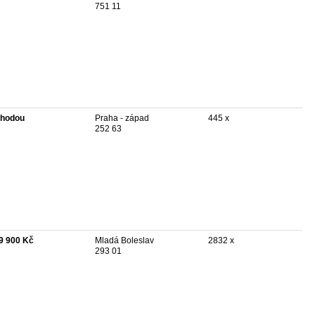
751 11
hodou
Praha - západ
445 x
252 63
9 900 Kč
Mladá Boleslav
2832 x
293 01