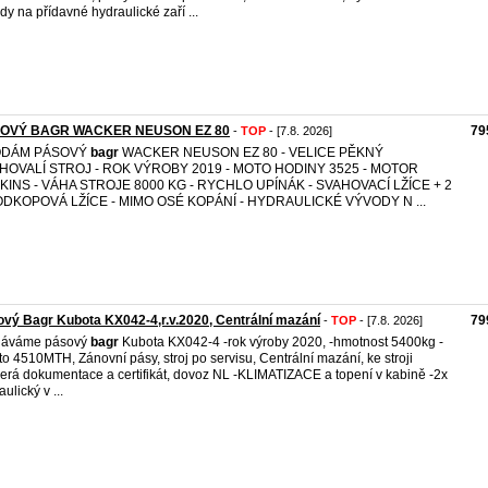
dy na přídavné hydraulické zaří ...
OVÝ BAGR WACKER NEUSON EZ 80
79
-
TOP
- [7.8. 2026]
DÁM PÁSOVÝ
bagr
WACKER NEUSON EZ 80 - VELICE PĚKNÝ
HOVALÍ STROJ - ROK VÝROBY 2019 - MOTO HODINY 3525 - MOTOR
KINS - VÁHA STROJE 8000 KG - RYCHLO UPÍNÁK - SVAHOVACÍ LŽÍCE + 2
ODKOPOVÁ LŽÍCE - MIMO OSÉ KOPÁNÍ - HYDRAULICKÉ VÝVODY N ...
vý Bagr Kubota KX042-4,r.v.2020, Centrální mazání
79
-
TOP
- [7.8. 2026]
dáváme pásový
bagr
Kubota KX042-4 -rok výroby 2020, -hmotnost 5400kg -
to 4510MTH, Zánovní pásy, stroj po servisu, Centrální mazání, ke stroji
erá dokumentace a certifikát, dovoz NL -KLIMATIZACE a topení v kabině -2x
ulický v ...