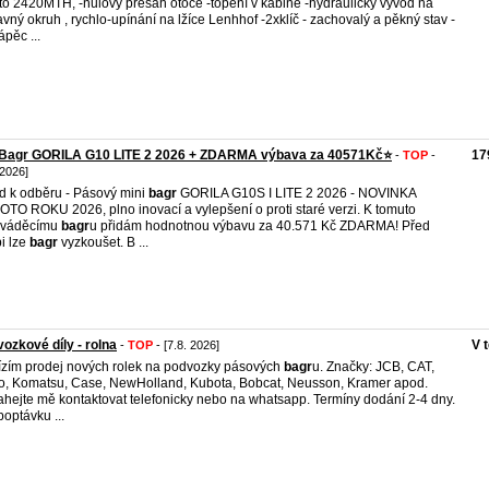
to 2420MTH, -nulový přesah otoče -topení v kabině -hydraulický vývod na
avný okruh , rychlo-upínání na lžíce Lenhhof -2xklíč - zachovalý a pěkný stav -
ápěc ...
iBagr GORILA G10 LITE 2 2026 + ZDARMA výbava za 40571Kč⭐
17
-
TOP
-
 2026]
d k odběru - Pásový mini
bagr
GORILA G10S I LITE 2 2026 - NOVINKA
TO ROKU 2026, plno inovací a vylepšení o proti staré verzi. K tomuto
dváděcímu
bagr
u přidám hodnotnou výbavu za 40.571 Kč ZDARMA! Před
i lze
bagr
vyzkoušet. B ...
ozkové díly - rolna
V 
-
TOP
- [7.8. 2026]
zím prodej nových rolek na podvozky pásových
bagr
u. Značky: JCB, CAT,
o, Komatsu, Case, NewHolland, Kubota, Bobcat, Neusson, Kramer apod.
hejte mě kontaktovat telefonicky nebo na whatsapp. Termíny dodání 2-4 dny.
poptávku ...