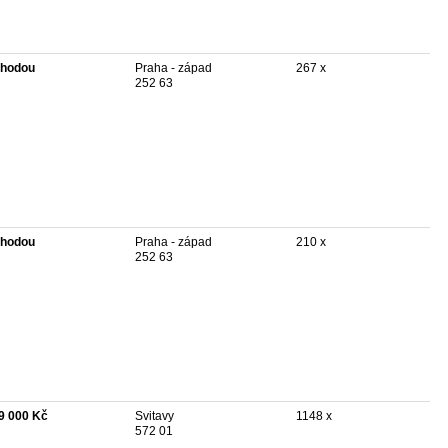
hodou
Praha - západ
267 x
252 63
hodou
Praha - západ
210 x
252 63
9 000 Kč
Svitavy
1148 x
572 01