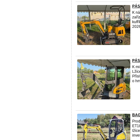
PÁS
K ná
zaří
kufř
2026 
PÁS
K mi
Lžíc
Přís
o hm
BAGR
Prod
ET18
lžíc
inves