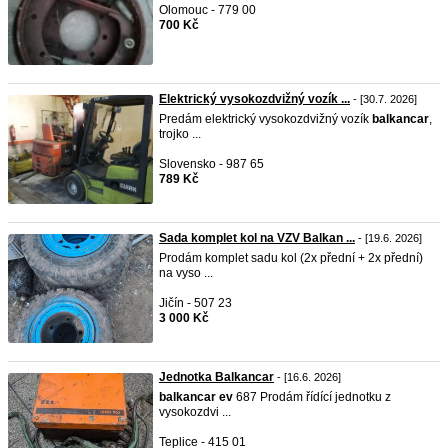
Olomouc - 779 00
700 Kč
Elektrický vysokozdvižný vozík ...
- [30.7. 2026]
Predám elektrický vysokozdvižný vozík
balkancar
,
trojko ...
Slovensko - 987 65
789 Kč
Sada komplet kol na VZV Balkan ...
- [19.6. 2026]
Prodám komplet sadu kol (2x přední + 2x přední)
na vyso ...
Jičín - 507 23
3 000 Kč
Jednotka Balkancar
- [16.6. 2026]
balkancar
ev
687 Prodám řídící jednotku z
vysokozdvi ...
Teplice - 415 01