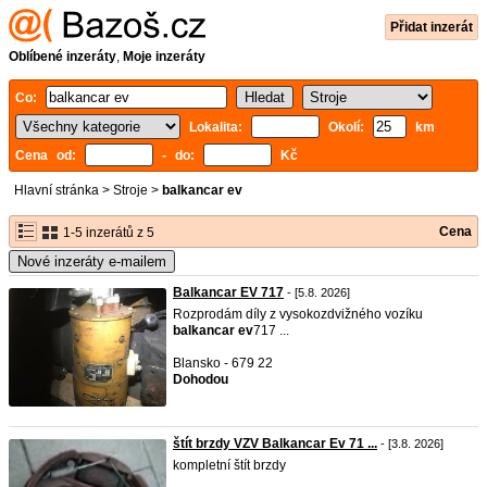
Přidat inzerát
Oblíbené inzeráty
,
Moje inzeráty
Co:
Lokalita:
Okolí:
km
Cena od:
- do:
Kč
Hlavní stránka
>
Stroje
>
balkancar ev
Cena
1-5 inzerátů z 5
Nové inzeráty e-mailem
Balkancar EV 717
- [5.8. 2026]
Rozprodám díly z vysokozdvižného vozíku
balkancar
ev
717 ...
Blansko - 679 22
Dohodou
štít brzdy VZV Balkancar Ev 71 ...
- [3.8. 2026]
kompletní štít brzdy