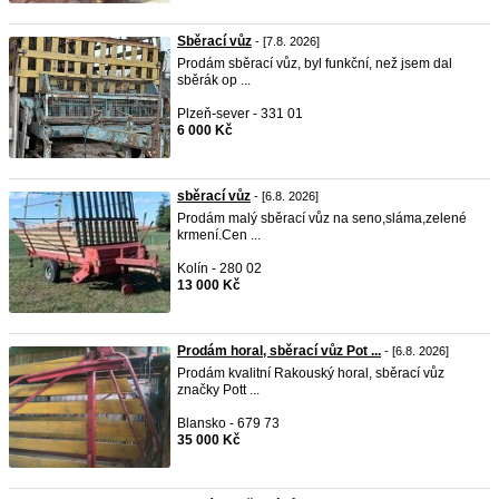
Sběrací vůz
- [7.8. 2026]
Prodám sběrací vůz, byl funkční, než jsem dal
sběrák op ...
Plzeň-sever - 331 01
6 000 Kč
sběrací vůz
- [6.8. 2026]
Prodám malý sběrací vůz na seno,sláma,zelené
krmení.Cen ...
Kolín - 280 02
13 000 Kč
Prodám horal, sběrací vůz Pot ...
- [6.8. 2026]
Prodám kvalitní Rakouský horal, sběrací vůz
značky Pott ...
Blansko - 679 73
35 000 Kč