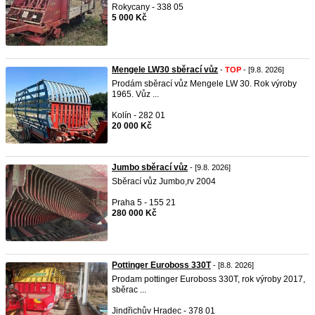
Rokycany - 338 05
5 000 Kč
Mengele LW30 sběrací vůz
-
TOP
- [9.8. 2026]
Prodám sběrací vůz Mengele LW 30. Rok výroby
1965. Vůz ...
Kolín - 282 01
20 000 Kč
Jumbo sběrací vůz
- [9.8. 2026]
Sběrací vůz Jumbo,rv 2004
Praha 5 - 155 21
280 000 Kč
Pottinger Euroboss 330T
- [8.8. 2026]
Prodam pottinger Euroboss 330T, rok výroby 2017,
sběrac ...
Jindřichův Hradec - 378 01