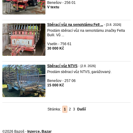
Benešov - 256 01
V textu
Sběrací vůz na seno/slámu Fell ...
- [3.8. 2026]
Prodám sběrací vůz na seno/slámu značky Fella
Bulli. Vů ...
Vsetín - 756 61
30 000 Kč
Sběrací vůz NTVS
- [2.8. 2026]
Prodám sběrací vůz NTVS, garážovaný.
Benešov - 257 06
15 000 Kč
Stránka:
1
2
3
Další
©2026 Bazoš -
Inzerce, Bazar