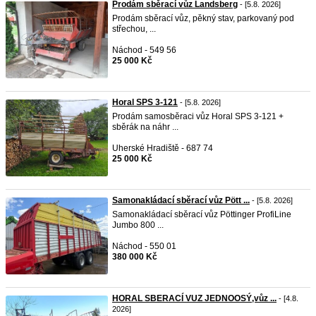
Prodám sběrací vůz Landsberg
- [5.8. 2026]
Prodám sběrací vůz, pěkný stav, parkovaný pod
střechou, ...
Náchod - 549 56
25 000 Kč
Horal SPS 3-121
- [5.8. 2026]
Prodám samosběraci vůz Horal SPS 3-121 +
sběrák na náhr ...
Uherské Hradiště - 687 74
25 000 Kč
Samonakládací sběrací vůz Pött ...
- [5.8. 2026]
Samonakládací sběrací vůz Pöttinger ProfiLine
Jumbo 800 ...
Náchod - 550 01
380 000 Kč
HORAL SBERACÍ VUZ JEDNOOSÝ,vůz ...
- [4.8.
2026]