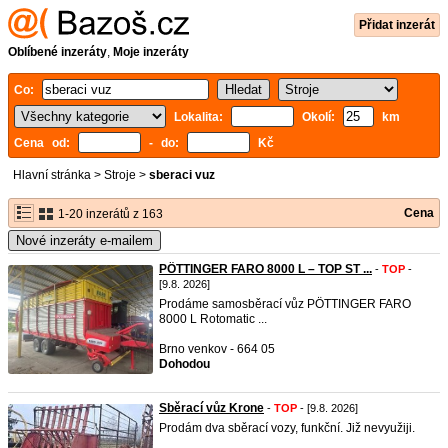
Přidat inzerát
Oblíbené inzeráty
,
Moje inzeráty
Co:
Lokalita:
Okolí:
km
Cena od:
- do:
Kč
Hlavní stránka
>
Stroje
>
sberaci vuz
Cena
1-20 inzerátů z 163
Nové inzeráty e-mailem
PÖTTINGER FARO 8000 L – TOP ST ...
-
TOP
-
[9.8. 2026]
Prodáme samosběrací vůz PÖTTINGER FARO
8000 L Rotomatic ...
Brno venkov - 664 05
Dohodou
Sběrací vůz Krone
-
TOP
- [9.8. 2026]
Prodám dva sběrací vozy, funkční. Již nevyužiji.