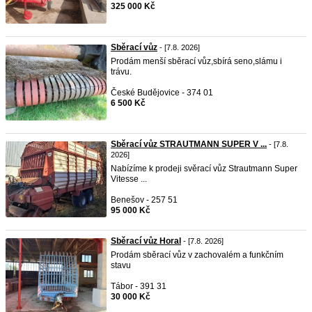
325 000 Kč
Sběrací vůz
- [7.8. 2026]
Prodám menší sběrací vůz,sbírá seno,slámu i
trávu.
České Budějovice - 374 01
6 500 Kč
Sběrací vůz STRAUTMANN SUPER V ...
- [7.8.
2026]
Nabízíme k prodeji svěrací vůz Strautmann Super
Vitesse ...
Benešov - 257 51
95 000 Kč
Sběrací vůz Horal
- [7.8. 2026]
Prodám sběrací vůz v zachovalém a funkčním
stavu
Tábor - 391 31
30 000 Kč