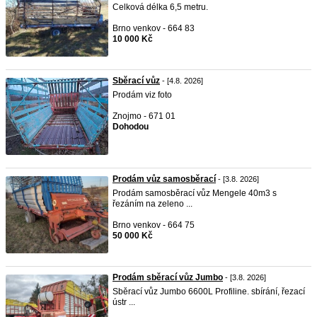
Celková délka 6,5 metru.
Brno venkov - 664 83
10 000 Kč
Sběrací vůz
- [4.8. 2026]
Prodám viz foto
Znojmo - 671 01
Dohodou
Prodám vůz samosběrací
- [3.8. 2026]
Prodám samosběrací vůz Mengele 40m3 s
řezáním na zeleno ...
Brno venkov - 664 75
50 000 Kč
Prodám sběrací vůz Jumbo
- [3.8. 2026]
Sběrací vůz Jumbo 6600L Profiline. sbírání, řezací
ústr ...