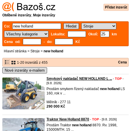
Přidat inzerát
Oblíbené inzeráty
,
Moje inzeráty
Co:
Lokalita:
Okolí:
km
Cena od:
- do:
Kč
Hlavní stránka
>
Stroje
>
new holland
Cena
1-20 inzerátů z 455
Nové inzeráty e-mailem
Smykový nakladač NEW HOLLAND L ...
-
TOP
-
[9.8. 2026]
Prodám smykem řízený nakladač
new
holland
LS
160, rok v ...
Mělník - 277 11
290 000 Kč
Traktor New Holland 8870
-
TOP
- [9.8. 2026]
Prodám Traktor
new
holland
8870. Rv. 1998,
15000MTH, 15 ...