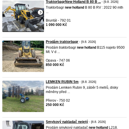
TraktorbagrNew Holland B 80 B ...
- [9.8. 2026]
Traktorbagr
new
holland
B 80 B RV : 2022 90 mth
...
Bruntál - 792 01
1 090 000 Kč
Prodám traktorbagr
- [9.8. 2026]
Prodám traktorbagr
new
holland
B115 najeto 9500
Mt. V d ...
Opava - 747 06
850 000 Kč
LEMKEN RUBIN 5m
- [8.8. 2026]
Prodám Lemken Rubin 9, záběr 5 metrů, disky
měněny před ...
Přerov - 750 02
250 000 Kč
Smykový nakladač nejetý
- [8.8. 2026]
Prodám smykový nakladač
new
holland
L218.