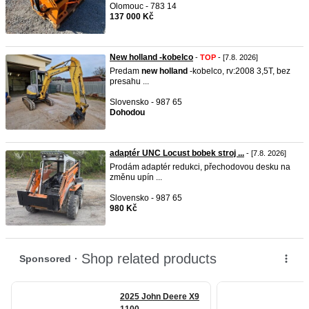
Olomouc - 783 14
137 000 Kč
New holland -kobelco
-
TOP
- [7.8. 2026]
Predam
new
holland
-kobelco, rv:2008 3,5T, bez
presahu ...
Slovensko - 987 65
Dohodou
adaptér UNC Locust bobek stroj ...
- [7.8. 2026]
Prodám adaptér redukci, přechodovou desku na
změnu upín ...
Slovensko - 987 65
980 Kč