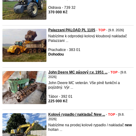
Ostrava - 739 32
370 000 Kč
Palazzani PALOAD PL 1105
-
TOP
- [9.8. 2026]
Nabízíme k odprodeji kolový kloubový nakladač
Palazzani ...
Prachatice - 383 01
Dohodou
John Deere MC pásový r.v. 1951 ...
-
TOP
- [9.8.
2026]
John Deere MC veterán. Vše plně funkční a
pojízdný. Výr ...
Tábor - 392 01
225 000 Kč
Kolové rypadlo / nakladač New ...
-
TOP
- [9.8.
2026]
Nabízíme na prodej kolové rypadlo / nakladač
new
hollan ...