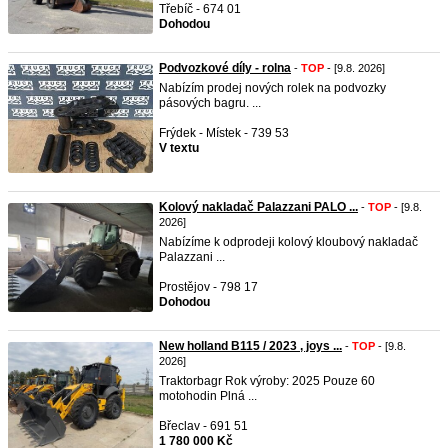
Třebíč - 674 01
Dohodou
Podvozkové díly - rolna
-
TOP
- [9.8. 2026]
Nabízím prodej nových rolek na podvozky
pásových bagru. ...
Frýdek - Místek - 739 53
V textu
Kolový nakladač Palazzani PALO ...
-
TOP
- [9.8.
2026]
Nabízíme k odprodeji kolový kloubový nakladač
Palazzani ...
Prostějov - 798 17
Dohodou
New holland B115 / 2023 , joys ...
-
TOP
- [9.8.
2026]
Traktorbagr Rok výroby: 2025 Pouze 60
motohodin Plná ...
Břeclav - 691 51
1 780 000 Kč