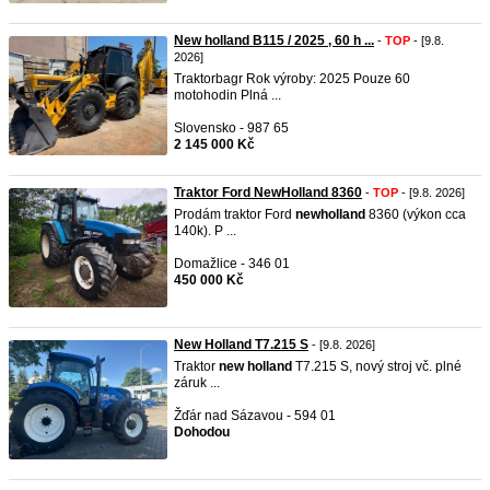
New holland B115 / 2025 , 60 h ...
-
TOP
- [9.8.
2026]
Traktorbagr Rok výroby: 2025 Pouze 60
motohodin Plná ...
Slovensko - 987 65
2 145 000 Kč
Traktor Ford NewHolland 8360
-
TOP
- [9.8. 2026]
Prodám traktor Ford
new
holland
8360 (výkon cca
140k). P ...
Domažlice - 346 01
450 000 Kč
New Holland T7.215 S
- [9.8. 2026]
Traktor
new
holland
T7.215 S, nový stroj vč. plné
záruk ...
Žďár nad Sázavou - 594 01
Dohodou