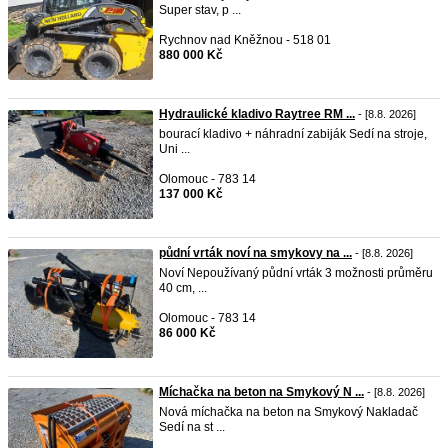
Super stav, p ...
Rychnov nad Kněžnou - 518 01
880 000 Kč
Hydraulické kladivo Raytree RM ...
- [8.8. 2026]
bourací kladivo + náhradní zabiják Sedí na stroje,
Uni ...
Olomouc - 783 14
137 000 Kč
půdní vrták noví na smykovy na ...
- [8.8. 2026]
Noví Nepoužívaný půdní vrták 3 možnosti průměru
40 cm, ...
Olomouc - 783 14
86 000 Kč
Míchačka na beton na Smykový N ...
- [8.8. 2026]
Nová míchačka na beton na Smykový Nakladač
Sedí na st ...