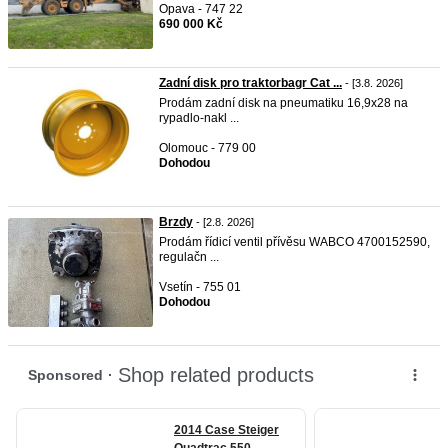
Opava - 747 22
690 000 Kč
Zadní disk pro traktorbagr Cat ...
- [3.8. 2026]
Prodám zadní disk na pneumatiku 16,9x28 na
rypadlo-nakl ...
Olomouc - 779 00
Dohodou
Brzdy
- [2.8. 2026]
Prodám řídicí ventil přívěsu WABCO 4700152590,
regulačn ...
Vsetín - 755 01
Dohodou