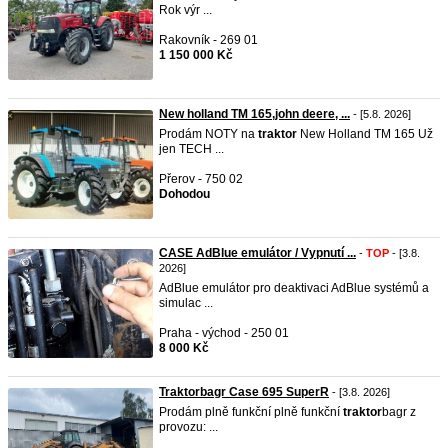
Rok výr ...
Rakovník - 269 01
1 150 000 Kč
New holland TM 165,john deere, ...
- [5.8. 2026]
Prodám NOTY na
traktor
New Holland TM 165 Už
jen TECH ...
Přerov - 750 02
Dohodou
CASE AdBlue emulátor / Vypnutí ...
-
TOP
- [3.8.
2026]
AdBlue emulátor pro deaktivaci AdBlue systémů a
simulac ...
Praha - východ - 250 01
8 000 Kč
Traktorbagr Case 695 SuperR
- [3.8. 2026]
Prodám plně funkční plně funkční
traktor
bagr z
provozu: ...