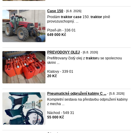
Case 150
- [6.8. 2026]
Prodám
traktor
case
150.
traktor
plně
provozuschopný. ...
Plzeň-jih - 336 01
649 000 Kč
PREVODOVY OLEJ
- [6.8. 2026]
Prefiltrovany čistý olej z
traktor
u se spolecnou
skrini ...
Klatovy - 339 01
20 Kč
Pneumatické odpružení kabiny C ...
- [5.8. 2026]
Kompletní sestava na přestavbu odpružení kabiny
z mecha ...
Náchod - 549 31
55 000 Kč