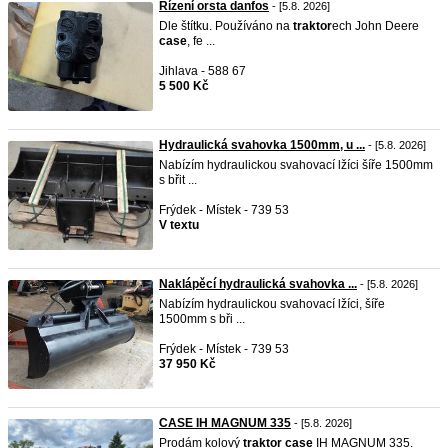
Řízení orsta danfos
- [5.8. 2026]
Dle štítku. Používáno na
traktor
ech John Deere
case
, fe ...
Jihlava - 588 67
5 500 Kč
Hydraulická svahovka 1500mm, u ...
- [5.8. 2026]
Nabízím hydraulickou svahovací lžíci šíře 1500mm
s břit ...
Frýdek - Místek - 739 53
V textu
Naklápěcí hydraulická svahovka ...
- [5.8. 2026]
Nabízím hydraulickou svahovací lžíci, šíře
1500mm s bři ...
Frýdek - Místek - 739 53
37 950 Kč
CASE IH MAGNUM 335
- [5.8. 2026]
Prodám kolový
traktor
case
IH MAGNUM 335.