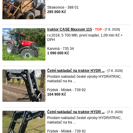
Strakonice - 388 01
285 000 Kč
traktor CASE Maxxum 115
-
TOP
- [7.8. 2026]
r.v.2018, 5 700 Mth, první majitel, 1,09 mln Kč +
DPH
Karviná - 735 34
1 090 000 Kč
Čelní nakladač na traktor HYDR ...
- [7.8. 2026]
Prodám nakladač české výroby HYDRATRAC,
nakladač na tra ...
Frýdek - Místek - 739 92
104 900 Kč
Čelní nakladač na traktor HYDR ...
- [7.8. 2026]
Prodám nakladač české výroby HYDRATRAC,
nakladač na tra ...
Frýdek - Místek - 739 92