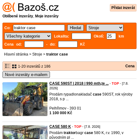
Přidat inzerát
Oblíbené inzeráty
,
Moje inzeráty
Co:
Lokalita:
Okolí:
km
Cena od:
- do:
Kč
Hlavní stránka
>
Stroje
>
traktor case
Cena
1-20 inzerátů z 186
Nové inzeráty e-mailem
CASE 590ST | 2018 | 990 mth,te ...
-
TOP
- [7.8.
2026]
Prodám rypadlonakladač
case
590ST, rok výroby
2018, s p ...
Pelhřimov - 393 01
1 100 000 Kč
CASE 580 K
-
TOP
- [7.8. 2026]
Prodám
traktor
bagr
case
580 K, r.v. 1990, v
původním pl ...