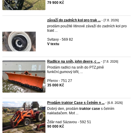
79 900 Kč
závaží do zadních kol pro trak ...
- [7.8. 2026]
prodám použité litinové závaží do zadních kol pro
trakt ...
Svitavy - 569 82
V textu
Radlice na sníh, john deere, c ...
- [7.8. 2026]
Prodám radlici na sníh do PTZ,plně
funkční,gumový břit, ...
Přerov - 751 27
35 000 Kč
Prodám traktor Case s čelním n ...
- [6.8. 2026]
Dobrý den, prodám
traktor
case
s čelním
nakladačem. Mot ...
Žďár nad Sázavou - 592 51
90 000 Kč