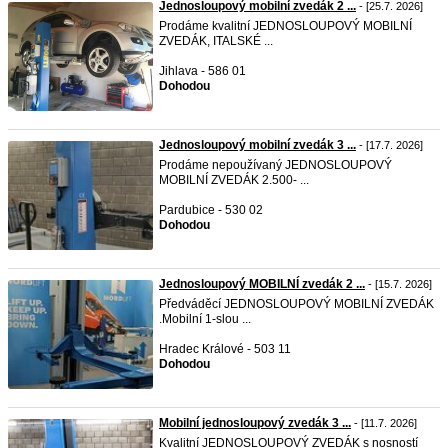
Jednosloupový mobilní zvedák 2 ...
- [25.7. 2026]
Prodáme kvalitní JEDNOSLOUPOVÝ MOBILNÍ
ZVEDÁK, ITALSKÉ ...
Jihlava - 586 01
Dohodou
Jednosloupový mobilní zvedák 3 ...
- [17.7. 2026]
Prodáme nepoužívaný JEDNOSLOUPOVÝ
MOBILNÍ ZVEDÁK 2.500- ...
Pardubice - 530 02
Dohodou
Jednosloupový MOBILNÍ zvedák 2 ...
- [15.7. 2026]
Předváděcí JEDNOSLOUPOVÝ MOBILNÍ ZVEDÁK
.Mobilní 1-slou ...
Hradec Králové - 503 11
Dohodou
Mobilní jednosloupový zvedák 3 ...
- [11.7. 2026]
Kvalitní JEDNOSLOUPOVÝ ZVEDÁK s nosností