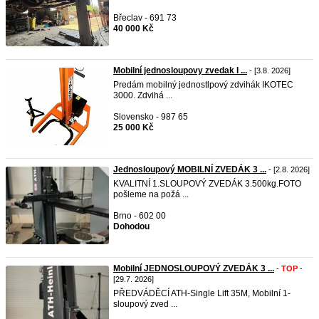
Břeclav - 691 73
40 000 Kč
Mobilní jednosloupovy zvedak I ...
- [3.8. 2026]
Predám mobilný jednostlpový zdvihák IKOTEC
3000. Zdvihá ...
Slovensko - 987 65
25 000 Kč
Jednosloupový MOBILNÍ ZVEDÁK 3 ...
- [2.8. 2026]
KVALITNÍ 1.SLOUPOVÝ ZVEDÁK 3.500kg.FOTO
pošleme na požá ...
Brno - 602 00
Dohodou
Mobilní JEDNOSLOUPOVÝ ZVEDÁK 3 ...
-
TOP
-
[29.7. 2026]
PŘEDVÁDĚCÍ ATH-Single Lift 35M, Mobilní 1-
sloupový zved ...