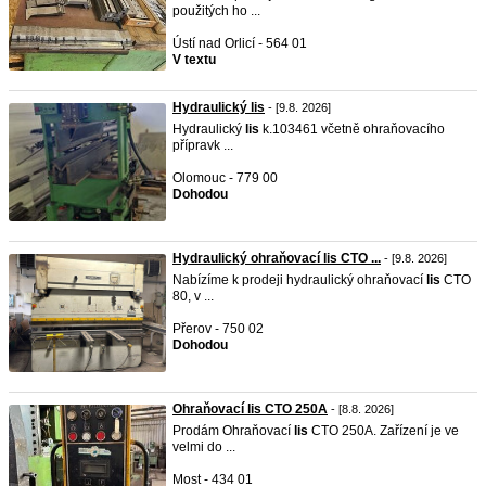
použitých ho ...
Ústí nad Orlicí - 564 01
V textu
Hydraulický lis
- [9.8. 2026]
Hydraulický
lis
k.103461 včetně ohraňovacího
přípravk ...
Olomouc - 779 00
Dohodou
Hydraulický ohraňovací lis CTO ...
- [9.8. 2026]
Nabízíme k prodeji hydraulický ohraňovací
lis
CTO
80, v ...
Přerov - 750 02
Dohodou
Ohraňovací lis CTO 250A
- [8.8. 2026]
Prodám Ohraňovací
lis
CTO 250A. Zařízení je ve
velmi do ...
Most - 434 01