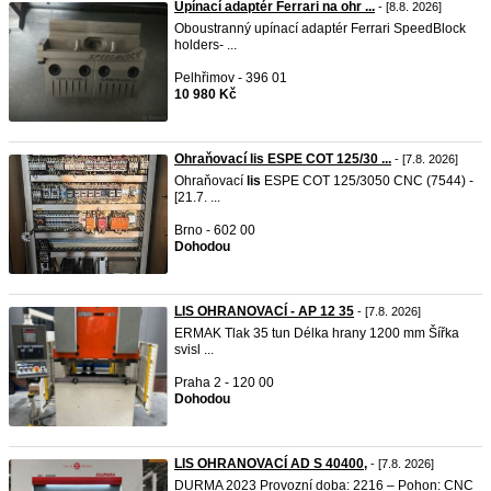
Upínací adaptér Ferrari na ohr ...
- [8.8. 2026]
Oboustranný upínací adaptér Ferrari SpeedBlock
holders- ...
Pelhřimov - 396 01
10 980 Kč
Ohraňovací lis ESPE COT 125/30 ...
- [7.8. 2026]
Ohraňovací
lis
ESPE COT 125/3050 CNC (7544) -
[21.7. ...
Brno - 602 00
Dohodou
LIS OHRANOVACÍ - AP 12 35
- [7.8. 2026]
ERMAK Tlak 35 tun Délka hrany 1200 mm Šířka
svisl ...
Praha 2 - 120 00
Dohodou
LIS OHRANOVACÍ AD S 40400,
- [7.8. 2026]
DURMA 2023 Provozní doba: 2216 – Pohon: CNC