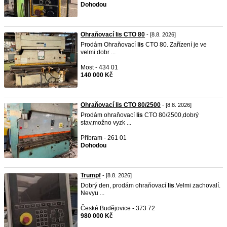
Dohodou
Ohraňovací lis CTO 80
- [8.8. 2026]
Prodám Ohraňovací
lis
CTO 80. Zařízení je ve
velmi dobr ...
Most - 434 01
140 000 Kč
Ohraňovací lis CTO 80/2500
- [8.8. 2026]
Prodám ohraňovací
lis
CTO 80/2500,dobrý
stav,možno vyzk ...
Příbram - 261 01
Dohodou
Trumpf
- [8.8. 2026]
Dobrý den, prodám ohraňovací
lis
.Velmi zachovalí.
Nevyu ...
České Budějovice - 373 72
980 000 Kč