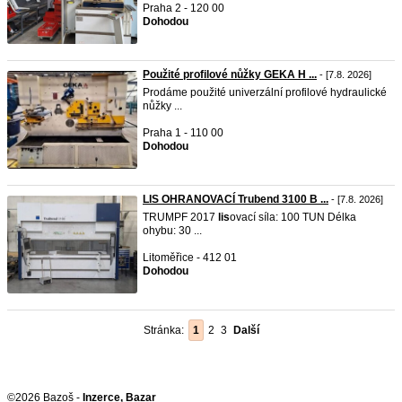
Praha 2 - 120 00
Dohodou
Použité profilové nůžky GEKA H ...
- [7.8. 2026]
Prodáme použité univerzální profilové hydraulické
nůžky ...
Praha 1 - 110 00
Dohodou
LIS OHRANOVACÍ Trubend 3100 B ...
- [7.8. 2026]
TRUMPF 2017
lis
ovací síla: 100 TUN Délka
ohybu: 30 ...
Litoměřice - 412 01
Dohodou
Stránka:
1
2
3
Další
©2026 Bazoš -
Inzerce, Bazar