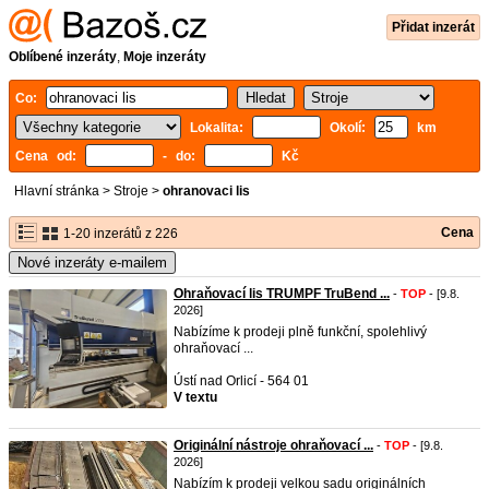
Přidat inzerát
Oblíbené inzeráty
,
Moje inzeráty
Co:
Lokalita:
Okolí:
km
Cena od:
- do:
Kč
Hlavní stránka
>
Stroje
>
ohranovaci lis
Cena
1-20 inzerátů z 226
Nové inzeráty e-mailem
Ohraňovací lis TRUMPF TruBend ...
-
TOP
- [9.8.
2026]
Nabízíme k prodeji plně funkční, spolehlivý
ohraňovací ...
Ústí nad Orlicí - 564 01
V textu
Originální nástroje ohraňovací ...
-
TOP
- [9.8.
2026]
Nabízím k prodeji velkou sadu originálních