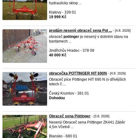
hydraulicky sklop ...
Klatovy - 339 01
19 999 Kč
prodám nesený obraceč sena Pot ...
- [4.8. 2026]
obraceč
pottinger
je nesený v dobrém stavu na
bantamech ...
Jindřichův Hradec - 378 08
40 000 Kč
obracečka POTTINGER HIT 690N
- [4.8. 2026]
Obraceč píce Pöttinger HIT 690 N (v dřívějších
letech č ...
Český Krumlov - 381 01
Dohodou
Obraceč sena Pöttinger
- [3.8. 2026]
Nesený Obraceč sena Pöttinger ZK441 Záběr
4,5m Včetně ...
Blansko - 680 01