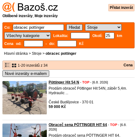
Přidat inzerát
Oblíbené inzeráty
,
Moje inzeráty
Co:
Lokalita:
Okolí:
km
Cena od:
- do:
Kč
Hlavní stránka
>
Stroje
>
obracec pottinger
Cena
1-20 inzerátů z 34
Nové inzeráty e-mailem
Pöttinger Hit 54 N
-
TOP
- [6.8. 2026]
Prodám obraceč Pöttinger Hit 54N, záběr 5,4m.
Hydraulic ...
České Budějovice - 370 01
59 000 Kč
Obraceč sena PÖTTINGER HIT 64
-
TOP
- [6.8.
2026]
Prodám obraceč sena PÖTTINGER HIT 64,