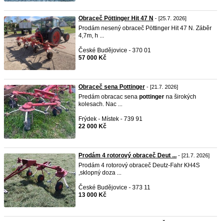
Obraceč Pöttinger Hit 47 N
- [25.7. 2026]
Prodám nesený obraceč Pöttinger Hit 47 N. Záběr
4,7m, h ...
České Budějovice - 370 01
57 000 Kč
Obraceč sena Pottinger
- [21.7. 2026]
Predám obracac sena
pottinger
na širokých
kolesach. Nac ...
Frýdek - Místek - 739 91
22 000 Kč
Prodám 4 rotorový obraceč Deut ...
- [21.7. 2026]
Prodám 4 rotorový obraceč Deutz-Fahr KH4S
,sklopný doza ...
České Budějovice - 373 11
13 000 Kč