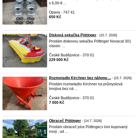
x 6,00-6 ...
Opava - 747 41
650 Kč
Disková sekačka Pöttinger
- [15.7. 2026]
Prodám diskovou sekačku Pöttinger Novacat 301
classic. ...
České Budějovice - 370 01
229 000 Kč
Rozmetadlo Kirchner bez náhonu ...
- [15.7. 2026]
Prodám rozmetadlo Kirchner na průmyslová
hnojiva bez ná ...
České Budějovice - 370 01
7 000 Kč
Obraceč Pöttinger
- [14.7. 2026]
Prodám obraceč píce Pöttinger,v loni kupovaný
nový , ud ...