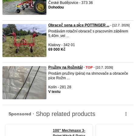
České Budějovice - 373 36
Dohodou
Obraceč sena a píce POTTINGER ...
- [12.7. 2026]
Prodávám rotační obraceč s pracovním záběrem
5,40m ,vel ...
Klatovy - 342 01
69 000 Kč
Pružiny na Rožmitál
-
TOP
- [10.7. 2026]
Prodám pružiny (péra) na shrnovače a obraceče
píce Rožm ...
Kolín - 281 28
V textu