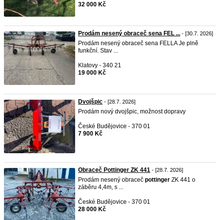
32 000 Kč
Prodám nesený obraceč sena FEL ...
- [30.7. 2026]
Prodám nesený obraceč sena FELLA Je plně
funkční. Stav ...
Klatovy - 340 21
19 000 Kč
Dvojšpic
- [28.7. 2026]
Prodám nový dvojšpic, možnost dopravy
České Budějovice - 370 01
7 900 Kč
Obraceč Pottinger ZK 441
- [28.7. 2026]
Prodám nesený obraceč
pottinger
ZK 441 o
záběru 4,4m, s ...
České Budějovice - 370 01
28 000 Kč