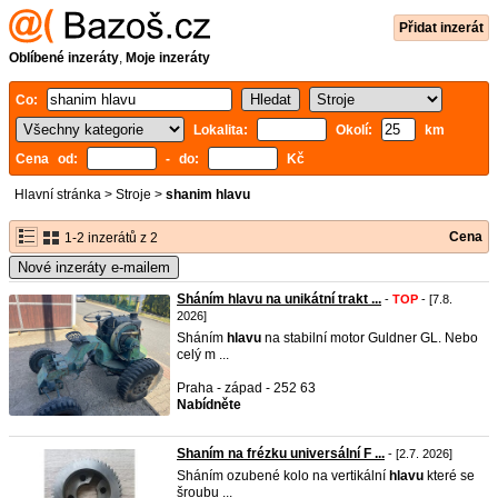
Přidat inzerát
Oblíbené inzeráty
,
Moje inzeráty
Co:
Lokalita:
Okolí:
km
Cena od:
- do:
Kč
Hlavní stránka
>
Stroje
>
shanim hlavu
Cena
1-2 inzerátů z 2
Nové inzeráty e-mailem
Sháním hlavu na unikátní trakt ...
-
TOP
- [7.8.
2026]
Sháním
hlavu
na stabilní motor Guldner GL. Nebo
celý m ...
Praha - západ - 252 63
Nabídněte
Shaním na frézku universální F ...
- [2.7. 2026]
Sháním ozubené kolo na vertikální
hlavu
které se
šroubu ...