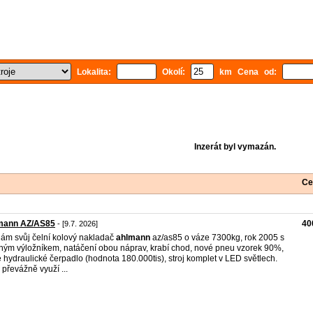
Lokalita:
Okolí:
km Cena od:
Inzerát byl vymazán.
Ce
mann AZ/AS85
40
- [9.7. 2026]
ám svůj čelní kolový nakladač
ahlmann
az/as85 o váze 7300kg, rok 2005 s
ným výložníkem, natáčení obou náprav, krabí chod, nové pneu vzorek 90%,
 hydraulické čerpadlo (hodnota 180.000tis), stroj komplet v LED světlech.
j převážně využí ...