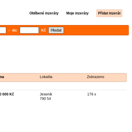
Oblíbené inzeráty
Moje inzeráty
Přidat inzerát
- do:
Kč
na
Lokalita
Zobrazeno
0 000 Kč
Jeseník
176 x
790 54