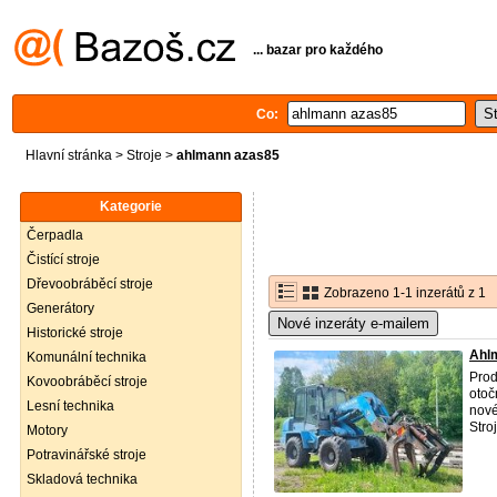
... bazar pro každého
Co:
Hlavní stránka
>
Stroje
>
ahlmann azas85
Kategorie
Čerpadla
Čistící stroje
Dřevoobráběcí stroje
Zobrazeno 1-1 inzerátů z 1
Generátory
Nové inzeráty e-mailem
Historické stroje
Ahl
Komunální technika
Prod
Kovoobráběcí stroje
otoč
Lesní technika
nové
Stro
Motory
Potravinářské stroje
Skladová technika