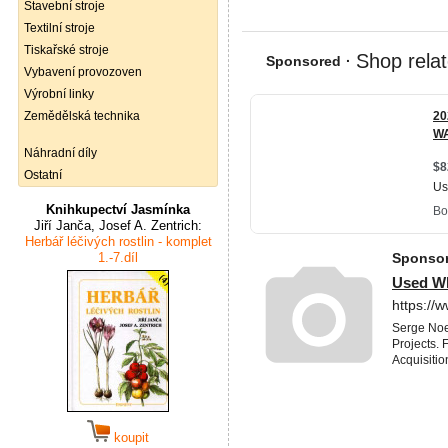
Stavební stroje
Textilní stroje
Tiskařské stroje
Vybavení provozoven
Výrobní linky
Zemědělská technika
Náhradní díly
Ostatní
Knihkupectví Jasmínka
Jiří Janča, Josef A. Zentrich:
Herbář léčivých rostlin - komplet
1.-7.díl
koupit