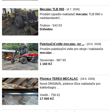
Mecalac TLB 990
- [4.7. 2026]
Prodám rypadlo-nakladač
mecalac
TLB 990 v
nadstandardní ...
Trutnov - 543 03
Dohodou
Paletizační vidle mecalac, ter ...
- [23.6. 2026]
Prodám paletizační vidle pro stroje / nakladače
mecalac
...
Slovensko - 987 65
1 160 Kč
Pístnice TEREX MECALAC
- [18.6. 2026]
Nová ORIGINÁL pístnice lžíce nakladače pro
traktorbagry ...
Vsetín - 756 61
17 000 Kč