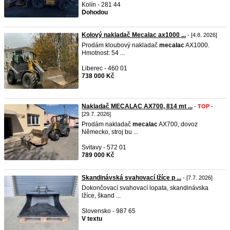
Kolín - 281 44
Dohodou
Kolový nakladač Mecalac ax1000 ...
- [4.8. 2026]
Prodám kloubový nakladač
mecalac
AX1000.
Hmotnost: 54 ...
Liberec - 460 01
738 000 Kč
Nakladač MECALAC AX700, 814 mt ...
-
TOP
-
[29.7. 2026]
Prodám nakladač
mecalac
AX700, dovoz
Německo, stroj bu ...
Svitavy - 572 01
789 000 Kč
Skandinávská svahovací lžíce p ...
- [7.7. 2026]
Dokončovací svahovací lopata, skandinávska
lžíce, škand ...
Slovensko - 987 65
V textu