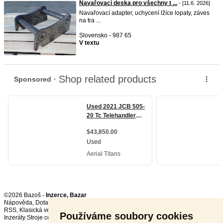
Navařovací deska pro všechny t ...
- [11.6. 2026]
Navařovací adapter, uchycení lžíce lopaty, záves
na tra ...
Slovensko - 987 65
V textu
©2026 Bazoš -
Inzerce, Bazar
Nápověda
,
Dotazy
,
Hodnocení
,
Kontakt
,
Reklama
,
Podmínky
,
Ochrana údajů
,
RSS
,
Používáme soubory cookies
Inzeráty Stroje celkem:
71715
, za 24 hodin:
2979