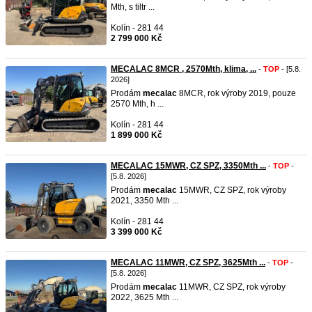
Mth, s tiltr ...
Kolín - 281 44
2 799 000 Kč
MECALAC 8MCR , 2570Mth, klima, ...
-
TOP
- [5.8.
2026]
Prodám
mecalac
8MCR, rok výroby 2019, pouze
2570 Mth, h ...
Kolín - 281 44
1 899 000 Kč
MECALAC 15MWR, CZ SPZ, 3350Mth ...
-
TOP
-
[5.8. 2026]
Prodám
mecalac
15MWR, CZ SPZ, rok výroby
2021, 3350 Mth ...
Kolín - 281 44
3 399 000 Kč
MECALAC 11MWR, CZ SPZ, 3625Mth ...
-
TOP
-
[5.8. 2026]
Prodám
mecalac
11MWR, CZ SPZ, rok výroby
2022, 3625 Mth ...