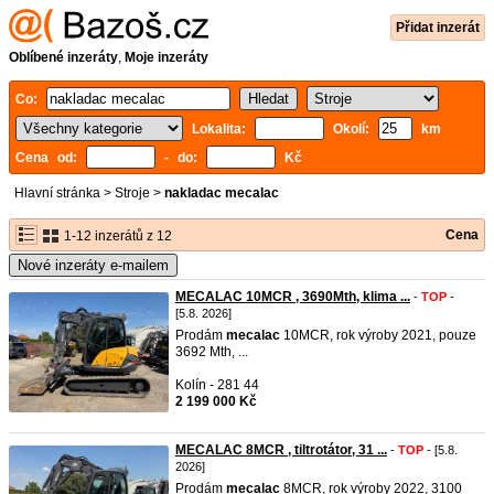
Přidat inzerát
Oblíbené inzeráty
,
Moje inzeráty
Co:
Lokalita:
Okolí:
km
Cena od:
- do:
Kč
Hlavní stránka
>
Stroje
>
nakladac mecalac
Cena
1-12 inzerátů z 12
Nové inzeráty e-mailem
MECALAC 10MCR , 3690Mth, klima ...
-
TOP
-
[5.8. 2026]
Prodám
mecalac
10MCR, rok výroby 2021, pouze
3692 Mth, ...
Kolín - 281 44
2 199 000 Kč
MECALAC 8MCR , tiltrotátor, 31 ...
-
TOP
- [5.8.
2026]
Prodám
mecalac
8MCR, rok výroby 2022, 3100