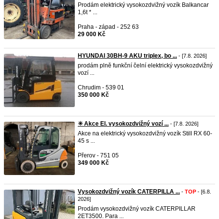
Prodám elektrický vysokozdvižný vozík Balkancar
1,6t * ...
Praha - západ - 252 63
29 000 Kč
HYUNDAI 30BH-9 AKU triplex, bo ...
- [7.8. 2026]
prodám plně funkční čelní elektrický vysokozdvižný
vozí ...
Chrudim - 539 01
350 000 Kč
✳️ Akce El. vysokozdvižný vozí ...
- [7.8. 2026]
Akce na elektrický vysokozdvižný vozík Still RX 60-
45 s ...
Přerov - 751 05
349 000 Kč
Vysokozdvižný vozík CATERPILLA ...
-
TOP
- [6.8.
2026]
Prodám vysokozdvižný vozík CATERPILLAR
2ET3500. Para ...