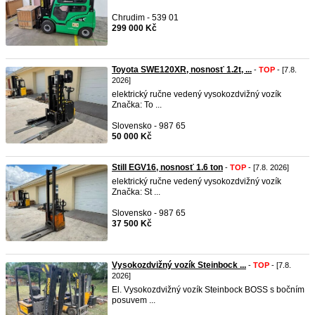
Chrudim - 539 01
299 000 Kč
Toyota SWE120XR, nosnosť 1.2t, ...
-
TOP
- [7.8.
2026]
elektrický ručne vedený vysokozdvižný vozík
Značka: To ...
Slovensko - 987 65
50 000 Kč
Still EGV16, nosnosť 1.6 ton
-
TOP
- [7.8. 2026]
elektrický ručne vedený vysokozdvižný vozík
Značka: St ...
Slovensko - 987 65
37 500 Kč
Vysokozdvižný vozík Steinbock ...
-
TOP
- [7.8.
2026]
El. Vysokozdvižný vozík Steinbock BOSS s bočním
posuvem ...