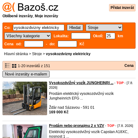
Přidat inzerát
Oblíbené inzeráty
,
Moje inzeráty
Co:
Lokalita:
Okolí:
km
Cena od:
- do:
Kč
Hlavní stránka
>
Stroje
>
vysokozdvizny elektricky
Cena
1-20 inzerátů z 151
Nové inzeráty e-mailem
Vysokozdvižný vozík JUNGHEINRI ...
-
TOP
- [7.8.
2026]
Prodám elektrický vysokozdvižný vozík
Jungheinrich EFG ...
Žďár nad Sázavou - 591 01
169 000 Kč
Prodám nebo pronajmu 2 x VZV
-
TOP
- [7.8. 2026]
Elektrický vysokozdvižný vozík Capstan A18XC,
nosnost 1 ...