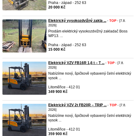
Praha - západ - 252 63
20 000 Kč
Elektrický vysokozdvižný zakla ...
-
TOP
- [7.8.
2026]
Prodám elektrický vysokozdvižný zakladač Boss
WP13. ...
Praha - západ - 252 63
15 000 Kč
Elektrický VZV FB16R 1,6 t – T ...
-
TOP
- [7.8.
2026]
Nabízíme nový, špičkově vybavený čelní elektrický
vysok ...
Litoměřice - 412 01
349 900 Kč
Elektrický VZV 2t FB20R – TRIP ...
-
TOP
- [7.8.
2026]
Nabízíme nový, špičkově vybavený čelní elektrický
vysok ...
Litoměřice - 412 01
359 900 Kč