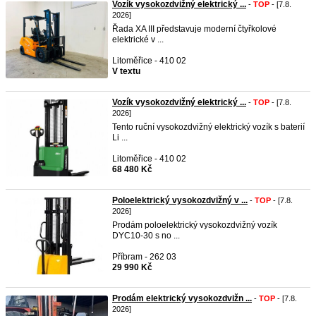
Vozík vysokozdvižný elektrický ...
-
TOP
- [7.8.
2026]
Řada XA III představuje moderní čtyřkolové
elektrické v ...
Litoměřice - 410 02
V textu
Vozík vysokozdvižný elektrický ...
-
TOP
- [7.8.
2026]
Tento ruční vysokozdvižný elektrický vozík s baterií
Li ...
Litoměřice - 410 02
68 480 Kč
Poloelektrický vysokozdvižný v ...
-
TOP
- [7.8.
2026]
Prodám poloelektrický vysokozdvižný vozík
DYC10-30 s no ...
Příbram - 262 03
29 990 Kč
Prodám elektrický vysokozdvižn ...
-
TOP
- [7.8.
2026]