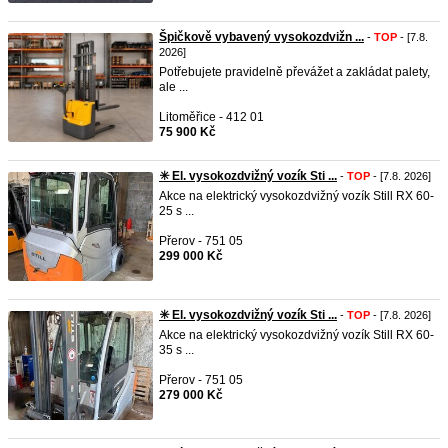
Špičkově vybavený vysokozdvižn ...
-
TOP
- [7.8.
2026]
Potřebujete pravidelně převážet a zakládat palety,
ale ...
Litoměřice - 412 01
75 900 Kč
✳️ El. vysokozdvižný vozík Sti ...
-
TOP
- [7.8. 2026]
Akce na elektrický vysokozdvižný vozík Still RX 60-
25 s ...
Přerov - 751 05
299 000 Kč
✳️ El. vysokozdvižný vozík Sti ...
-
TOP
- [7.8. 2026]
Akce na elektrický vysokozdvižný vozík Still RX 60-
35 s ...
Přerov - 751 05
279 000 Kč