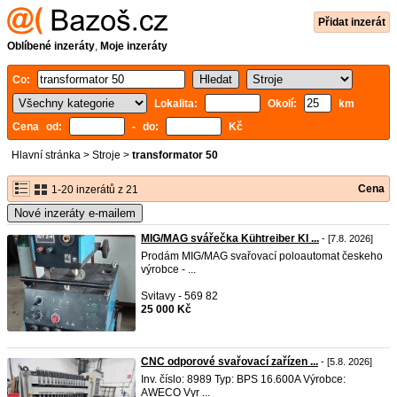
Přidat inzerát
Oblíbené inzeráty
,
Moje inzeráty
Co:
Lokalita:
Okolí:
km
Cena od:
- do:
Kč
Hlavní stránka
>
Stroje
>
transformator 50
Cena
1-20 inzerátů z 21
Nové inzeráty e-mailem
MIG/MAG svářečka Kühtreiber KI ...
- [7.8. 2026]
Prodám MIG/MAG svařovací poloautomat českeho
výrobce - ...
Svitavy - 569 82
25 000 Kč
CNC odporové svařovací zařízen ...
- [5.8. 2026]
Inv. číslo: 8989 Typ: BPS 16.600A Výrobce:
AWECO Vyr ...