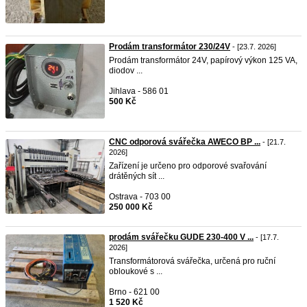
Prodám transformátor 230/24V
- [23.7. 2026]
Prodám transformátor 24V, papírový výkon 125 VA,
diodov ...
Jihlava - 586 01
500 Kč
CNC odporová svářečka AWECO BP ...
- [21.7.
2026]
Zařízení je určeno pro odporové svařování
drátěných sít ...
Ostrava - 703 00
250 000 Kč
prodám svářečku GUDE 230-400 V ...
- [17.7.
2026]
Transformátorová svářečka, určená pro ruční
obloukové s ...
Brno - 621 00
1 520 Kč