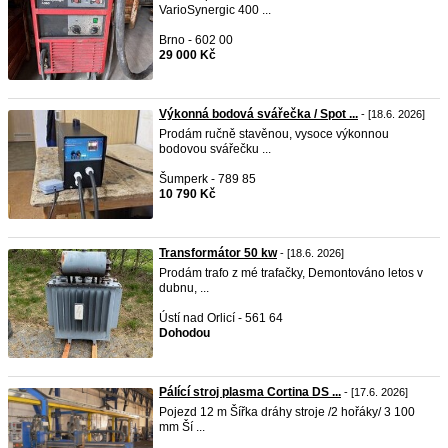
VarioSynergic 400 ...
Brno - 602 00
29 000 Kč
Výkonná bodová svářečka / Spot ...
- [18.6. 2026]
Prodám ručně stavěnou, vysoce výkonnou
bodovou svářečku ...
Šumperk - 789 85
10 790 Kč
Transformátor 50 kw
- [18.6. 2026]
Prodám trafo z mé trafačky, Demontováno letos v
dubnu, ...
Ústí nad Orlicí - 561 64
Dohodou
Pálící stroj plasma Cortina DS ...
- [17.6. 2026]
Pojezd 12 m Šířka dráhy stroje /2 hořáky/ 3 100
mm Ší ...