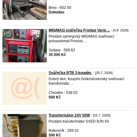
Brno - 602 00
Dohodou
MIG/MAG svářečka Fronius Vario ...
- [4.8. 2026]
Prodám synergický MIG/MAG svařovací
poloautomat Fronius ...
Svitavy - 569 82
35 000 Kč
Svářečka RTB 3-koupím.
- [25.7. 2026]
Dobrý den, koupím československý svařovací
transformáto ...
Chrudim - 538 02
500 Kč
Transformátor 24V 50W
- [25.7. 2026]
Prodám transformátor SVED BJN 50
Rakovník - 269 01
500 Kč