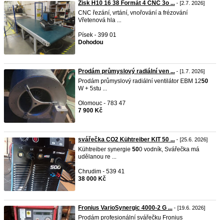
Zisk H10 16 38 Formát 4 CNC 3o ...
- [2.7. 2026]
CNC řezání, vrtání, vnořování a frézování
Vřetenová hla ...
Písek - 399 01
Dohodou
Prodám průmyslový radiální ven ...
- [1.7. 2026]
Prodám průmyslový radiální ventilátor EBM 12
50
W + 5stu ...
Olomouc - 783 47
7 900 Kč
svářečka CO2 Kühtreiber KIT 50 ...
- [25.6. 2026]
Kühtreiber synergie
50
0 vodník, Svářečka má
udělanou re ...
Chrudim - 539 41
38 000 Kč
Fronius VarioSynergic 4000-2 G ...
- [19.6. 2026]
Prodám profesionální svářečku Fronius