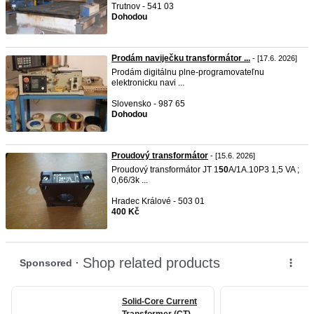
Trutnov - 541 03
Dohodou
Prodám naviječku transformátor ...
- [17.6. 2026]
Prodám digitálnu plne-programovateľnu
elektronicku navi ...
Slovensko - 987 65
Dohodou
Proudový transformátor
- [15.6. 2026]
Proudový transformátor JT 1
50
A/1A.10P3 1,5 VA ;
0,66/3k ...
Hradec Králové - 503 01
400 Kč